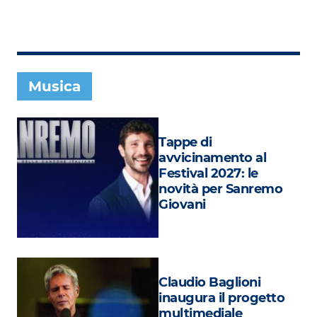
Subasio Collection
Subasio Per Un’Ora D’Amore
Video
Musica
Foto
Speciali
Tappe di
Oroscopo
avvicinamento al
Festival 2027: le
Radio Subasio Music Club
novità per Sanremo
Giovani
Sanremo 2026
News
Musica
Claudio Baglioni
Cultura
inaugura il progetto
multimediale