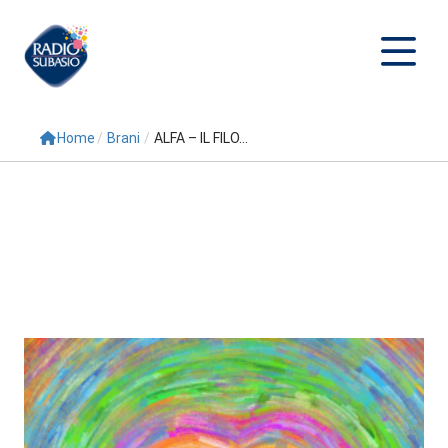
Home
/
Brani
/
ALFA – IL FILO...
Cerca
Home
Radio
Palinsesto
Programmi
Conduttori
Repliche