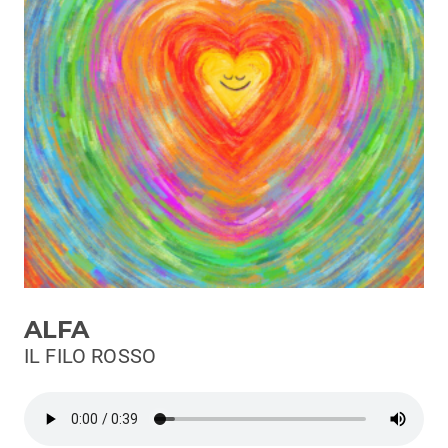
Podcast
3xTe
Interviste
Playlist
Novità
Subasio Playlist
Web Radio
Radio Subasio
ALFA
Radio Subasio +
IL FILO ROSSO
Radio Subasio Disco Club
Radio Suby