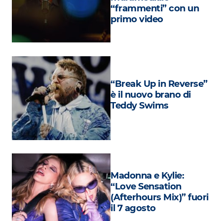
Attualità
“frammenti” con un
primo video
Costume
Extra
Eventi
“Break Up in Reverse”
è il nuovo brano di
Teddy Swims
Madonna e Kylie:
“Love Sensation
(Afterhours Mix)” fuori
il 7 agosto