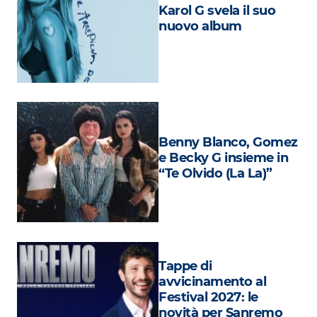
Attualità
Karol G svela il suo
nuovo album
Costume
Extra
Eventi
Benny Blanco, Gomez
e Becky G insieme in
“Te Olvido (La La)”
Tappe di
avvicinamento al
Festival 2027: le
novità per Sanremo