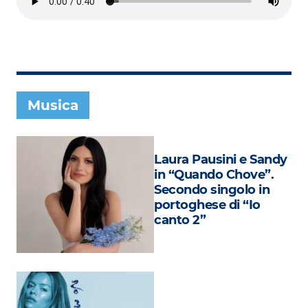
Subasio Collection
Subasio Per Un’Ora D’Amore
Video
Foto
Musica
Speciali
Oroscopo
Laura Pausini e Sandy
Radio Subasio Music Club
in “Quando Chove”.
Secondo singolo in
Sanremo 2026
portoghese di “Io
canto 2”
News
Musica
Cultura