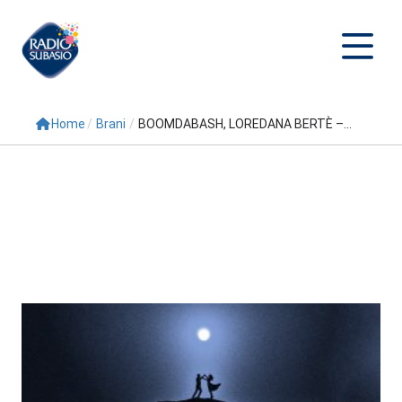
Home
/
Brani
/
BOOMDABASH, LOREDANA BERTÈ –...
Cerca
Home
Radio
Palinsesto
Programmi
Conduttori
Repliche