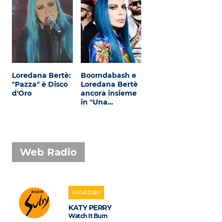
Loredana Bertè:
Boomdabash e
"Pazza" è Disco
Loredana Bertè
d'Oro
ancora insieme
in "Una…
Web Radio
RADIO SUBY
KATY PERRY
Watch It Burn