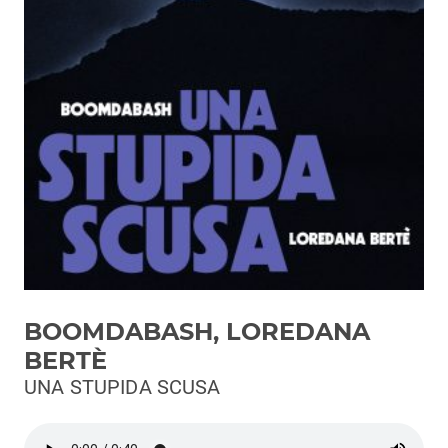
Podcast
3xTe
Interviste
Playlist
Novità
Subasio Playlist
Web Radio
Radio Subasio
BOOMDABASH, LOREDANA
Radio Subasio +
BERTÈ
Radio Subasio Disco Club
UNA STUPIDA SCUSA
Radio Suby