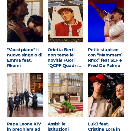
"Vacci piano" il
Orietta Berti
Petit: stupisce
nuovo singolo di
non teme le
con “Mammamì
Emma feat.
novità! Fuori
Rmx” feat SLF e
Rkomi
"QCPF Quadri…
Fred De Palma
Papa Leone XIV
Assisi: le
Luk3 feat.
in preghiera ad
istituzioni
Cristina Lora in