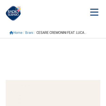
Home
/
Brani
/
CESARE CREMONINI FEAT. LUCA...
Cerca
Home
Radio
Palinsesto
Programmi
Conduttori
Repliche