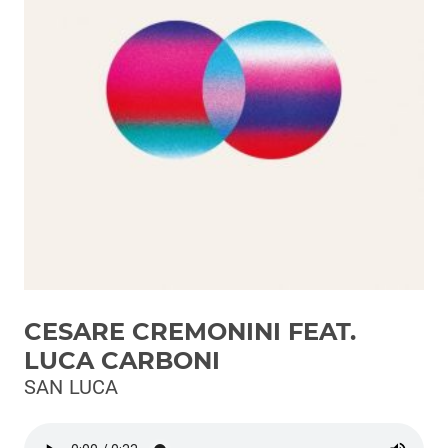
Podcast
3xTe
Interviste
Playlist
Novità
Subasio Playlist
Web Radio
Radio Subasio
CESARE CREMONINI FEAT.
Radio Subasio +
LUCA CARBONI
Radio Subasio Disco Club
SAN LUCA
Radio Suby