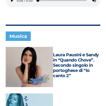
Subasio Collection
Subasio Per Un’Ora D’Amore
Video
Foto
Musica
Speciali
Oroscopo
Laura Pausini e Sandy
Radio Subasio Music Club
in “Quando Chove”.
Secondo singolo in
Sanremo 2026
portoghese di “Io
canto 2”
News
Musica
Cultura