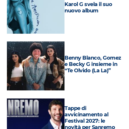
Attualità
Karol G svela il suo
nuovo album
Costume
Extra
Eventi
Benny Blanco, Gomez
e Becky G insieme in
“Te Olvido (La La)”
Tappe di
avvicinamento al
Festival 2027: le
novità per Sanremo