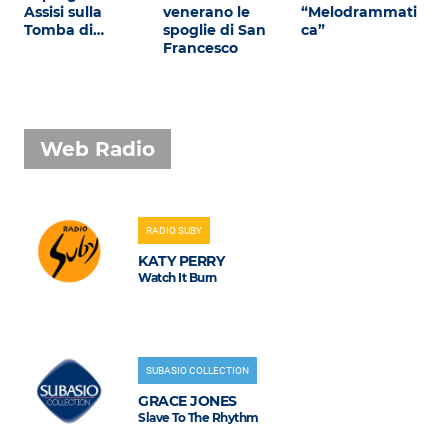
Assisi sulla
venerano le
“Melodrammati
Tomba di…
spoglie di San
ca”
Francesco
Web Radio
RADIO SUBY
KATY PERRY
Watch It Burn
SUBASIO COLLECTION
GRACE JONES
Slave To The Rhythm