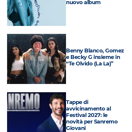
nuovo album
Attualità
Costume
Extra
Eventi
Benny Blanco, Gomez
e Becky G insieme in
“Te Olvido (La La)”
Tappe di
avvicinamento al
Festival 2027: le
novità per Sanremo
Giovani