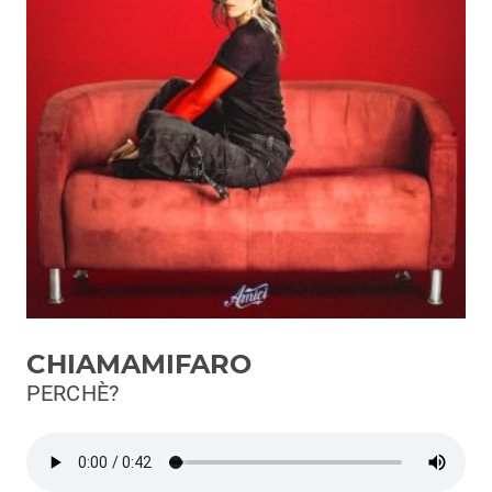
Podcast
3xTe
Interviste
Playlist
Novità
Subasio Playlist
Web Radio
Radio Subasio
CHIAMAMIFARO
Radio Subasio +
PERCHÈ?
Radio Subasio Disco Club
Radio Suby