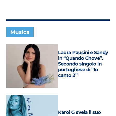
Subasio Collection
Subasio Per Un’Ora D’Amore
Video
Musica
Foto
Speciali
Laura Pausini e Sandy
Oroscopo
in “Quando Chove”.
Secondo singolo in
Radio Subasio Music Club
portoghese di “Io
canto 2”
Sanremo 2026
News
Musica
Cultura
Karol G svela il suo