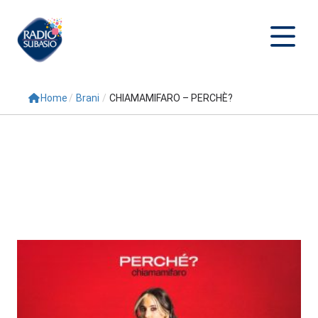
Home
/
Brani
/
CHIAMAMIFARO – PERCHÈ?
Cerca
Home
Radio
Palinsesto
Programmi
Conduttori
Repliche