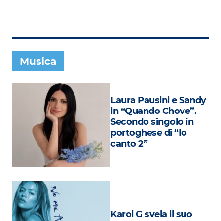
Subasio Collection
Subasio Per Un’Ora D’Amore
Video
Musica
Foto
Speciali
Laura Pausini e Sandy
Oroscopo
in “Quando Chove”.
Secondo singolo in
Radio Subasio Music Club
portoghese di “Io
canto 2”
Sanremo 2026
News
Musica
Cultura
Karol G svela il suo