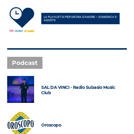
LA PLAYLIST DI PER UN’ORA D’AMORE – DOMENICA 9
AGOSTO
Podcast
SAL DA VINCI - Radio Subasio Music
Club
Oroscopo