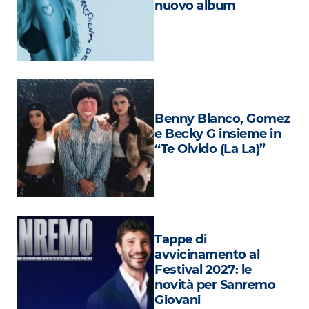
nuovo album
Attualità
Costume
Extra
Eventi
Benny Blanco, Gomez
e Becky G insieme in
“Te Olvido (La La)”
Tappe di
avvicinamento al
Festival 2027: le
novità per Sanremo
Giovani