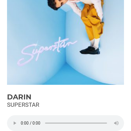
Podcast
3xTe
Interviste
Playlist
Novità
Subasio Playlist
Web Radio
Radio Subasio
DARIN
Radio Subasio +
SUPERSTAR
Radio Subasio Disco Club
Radio Suby