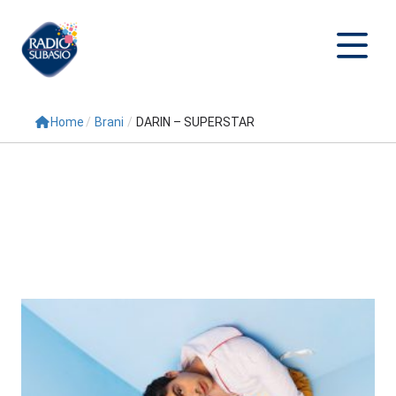
Home
/
Brani
/
DARIN – SUPERSTAR
Cerca
Home
Radio
Palinsesto
Programmi
Conduttori
Repliche