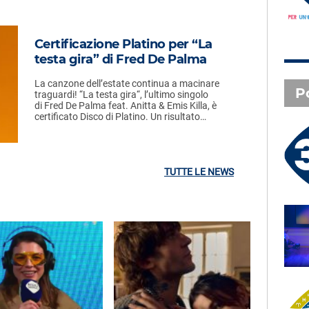
Certificazione Platino per “La
testa gira” di Fred De Palma
La canzone dell’estate continua a macinare
P
traguardi! “La testa gira“, l’ultimo singolo
di Fred De Palma feat. Anitta & Emis Killa, è
certificato Disco di Platino. Un risultato…
3 X TE - 05-08-2026
Le canzoni della tua vita -
Giusy - Salerno (SA)
TUTTE LE NEWS
SAL DA VINCI - Radio
Subasio Music Club