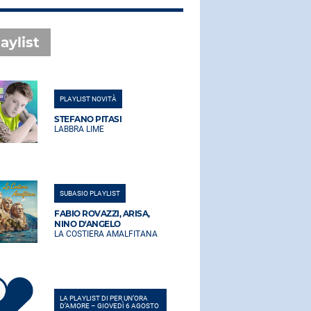
aylist
PLAYLIST NOVITÀ
PLAYLIST NO
STEFANO PITASI
STEFANO PI
LABBRA LIME
LABBRA LIM
SUBASIO PLAYLIST
SUBASIO PLA
FABIO ROVAZZI, ARISA,
FABIO ROVA
NINO D'ANGELO
NINO D'AN
LA COSTIERA AMALFITANA
LA COSTIER
LA PLAYLIST DI PER UN’ORA
LA PLAYLIST 
D’AMORE – GIOVEDÌ 6 AGOSTO
D’AMORE – G