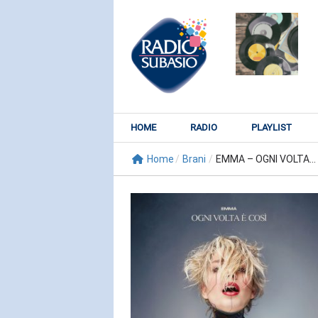
HOME
RADIO
PLAYLIST
Home
/
Brani
/
EMMA – OGNI VOLTA...
RADIO SUBY
KATY PER
Watch It Bur