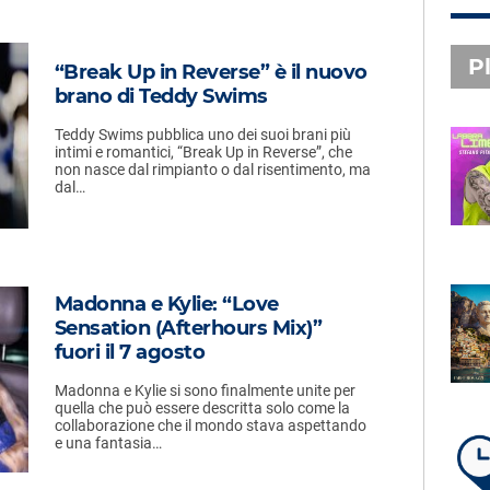
Pl
“Break Up in Reverse” è il nuovo
brano di Teddy Swims
Teddy Swims pubblica uno dei suoi brani più
intimi e romantici, “Break Up in Reverse”, che
PLAYLIST NOVITÀ
non nasce dal rimpianto o dal risentimento, ma
dal…
STEFANO PITASI
LABBRA LIME
Madonna e Kylie: “Love
SUBASIO PLAYLIST
Sensation (Afterhours Mix)”
FABIO ROVAZZI, ARISA,
fuori il 7 agosto
NINO D'ANGELO
LA COSTIERA AMALFITANA
Madonna e Kylie si sono finalmente unite per
quella che può essere descritta solo come la
collaborazione che il mondo stava aspettando
e una fantasia…
LA PLAYLIST DI PER UN’ORA
D’AMORE – GIOVEDÌ 6 AGOSTO