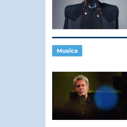
SUBASIO COL
CLAUDIO 
Questo Picc
Amore
Musica
SUBASIO PER 
Subasio Pe
D'Amore
Ogni canzon
un'emozion