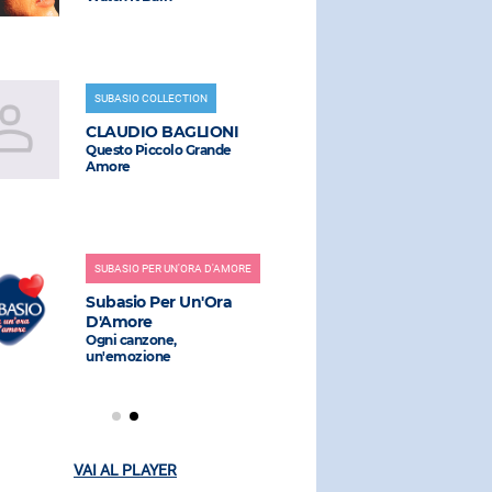
SUBASIO COLLECTION
RADIO SUBAS
CLAUDIO BAGLIONI
NE-JO
Questo Piccolo Grande
One In A Mil
Amore
RADIO SUBAS
SUBASIO PER UN'ORA D'AMORE
AQUA
Subasio Per Un'Ora
Barbie Girl
D'Amore
Ogni canzone,
un'emozione
VAI AL PLAYER