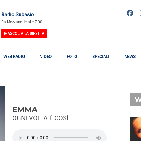
Radio Subasio
Da Mezzanotte alle 7:00
ASCOLTA LA DIRETTA
WEB RADIO
VIDEO
FOTO
SPECIALI
NEWS
W
EMMA
OGNI VOLTA È COSÌ
RADIO SUBASIO
RY
EROS RAMAZZOTTI
n
Ciao Pà