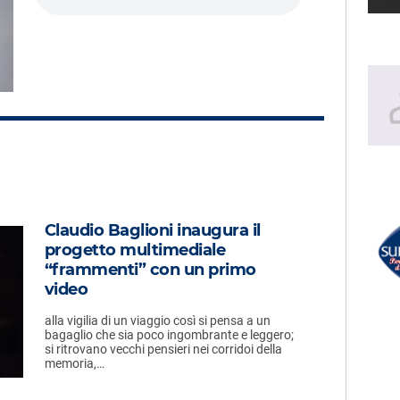
LECTION
RADIO SUBASIO +
BAGLIONI
NE-JO
olo Grande
One In A Million
RADIO SUBASIO DISCO CLUB
UN'ORA D'AMORE
Claudio Baglioni inaugura il
AQUA
r Un'Ora
progetto multimediale
Barbie Girl
“frammenti” con un primo
e,
video
e
alla vigilia di un viaggio così si pensa a un
bagaglio che sia poco ingombrante e leggero;
si ritrovano vecchi pensieri nei corridoi della
memoria,…