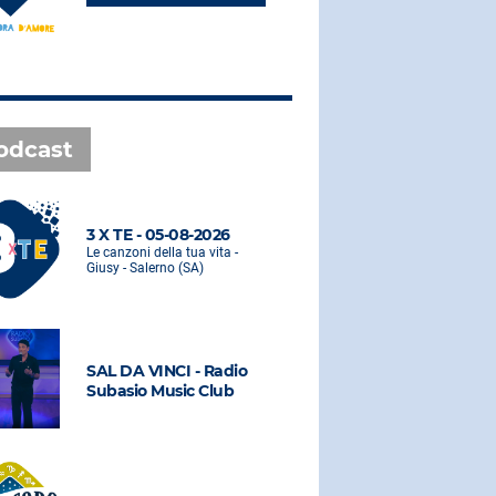
odcast
3 X TE - 05-08-2026
3 X TE - 0
Le canzoni della tua vita -
Le canzoni de
Giusy - Salerno (SA)
Giusy - Saler
SAL DA VINCI - Radio
SAL DA VI
Subasio Music Club
Subasio M