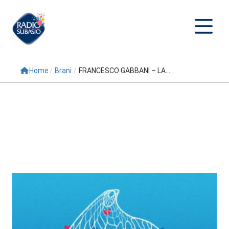
Home
/
Brani
/
FRANCESCO GABBANI – LA...
Cerca
Home
Radio
Palinsesto
Programmi
Conduttori
Repliche