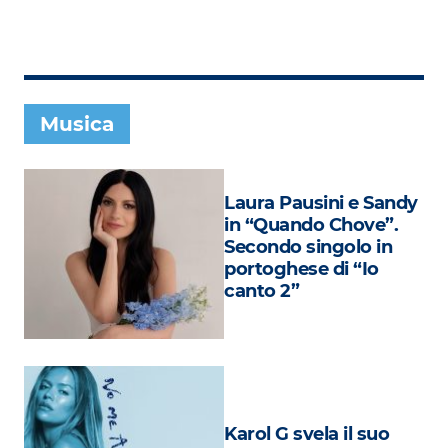
Subasio Collection
Subasio Per Un’Ora D’Amore
Video
Musica
Foto
Speciali
Laura Pausini e Sandy
Oroscopo
in “Quando Chove”.
Secondo singolo in
Radio Subasio Music Club
portoghese di “Io
canto 2”
Sanremo 2026
News
Musica
Cultura
Karol G svela il suo