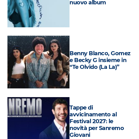
nuovo album
Attualità
Costume
Extra
Eventi
Benny Blanco, Gomez
e Becky G insieme in
“Te Olvido (La La)”
Tappe di
avvicinamento al
Festival 2027: le
novità per Sanremo
Giovani