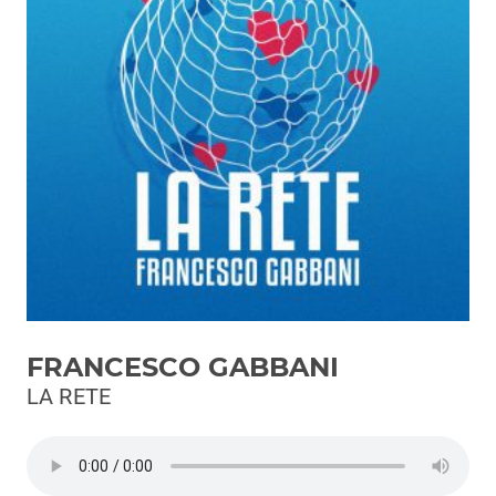
Podcast
3xTe
Interviste
Playlist
Novità
Subasio Playlist
Web Radio
Radio Subasio
FRANCESCO GABBANI
Radio Subasio +
LA RETE
Radio Subasio Disco Club
Radio Suby