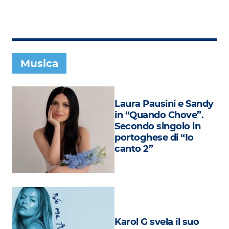
Subasio Collection
Subasio Per Un’Ora D’Amore
Video
Musica
Foto
Speciali
Laura Pausini e Sandy
Oroscopo
in “Quando Chove”.
Secondo singolo in
Radio Subasio Music Club
portoghese di “Io
canto 2”
Sanremo 2026
News
Musica
Cultura
Karol G svela il suo