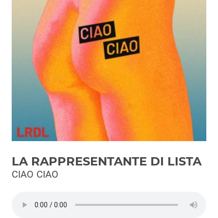
Podcast
3xTe
Interviste
Playlist
Novità
Subasio Playlist
Web Radio
Radio Subasio
LA RAPPRESENTANTE DI LISTA
Radio Subasio +
CIAO CIAO
Radio Subasio Disco Club
Radio Suby