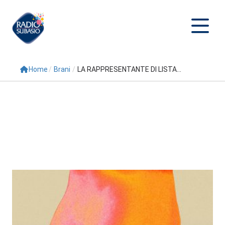
Home
/
Brani
/
LA RAPPRESENTANTE DI LISTA...
Cerca
Home
Radio
Palinsesto
Programmi
Conduttori
Repliche