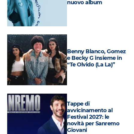
nuovo album
Attualità
Costume
Extra
Eventi
Benny Blanco, Gomez
e Becky G insieme in
“Te Olvido (La La)”
Tappe di
avvicinamento al
Festival 2027: le
novità per Sanremo
Giovani