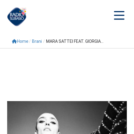
Home
/
Brani
/
MARA SATTEI FEAT. GIORGIA...
Cerca
Home
Radio
Palinsesto
Programmi
Conduttori
Repliche