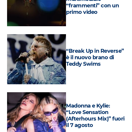
Attualità
“frammenti” con un
primo video
Costume
Extra
Eventi
“Break Up in Reverse”
è il nuovo brano di
Teddy Swims
Madonna e Kylie:
“Love Sensation
(Afterhours Mix)” fuori
il 7 agosto