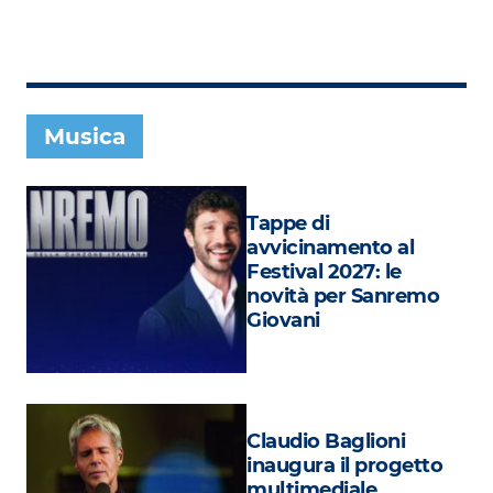
Subasio Collection
Subasio Per Un’Ora D’Amore
Video
Musica
Foto
Speciali
Tappe di
Oroscopo
avvicinamento al
Festival 2027: le
Radio Subasio Music Club
novità per Sanremo
Giovani
Sanremo 2026
News
Musica
Claudio Baglioni
Cultura
inaugura il progetto
multimediale