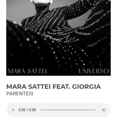
Podcast
3xTe
Interviste
Playlist
Novità
Subasio Playlist
Web Radio
Radio Subasio
MARA SATTEI FEAT. GIORGIA
Radio Subasio +
PARENTESI
Radio Subasio Disco Club
Radio Suby