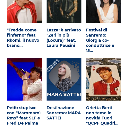
"Fredda come
Lazza: è arrivato
Festival di
l’inferno" feat.
"Zeri in più
Sanremo:
Rkomi, il nuovo
(Locura)" feat.
Giorgia co-
brano…
Laura Pausini
conduttrice e
15…
Petit: stupisce
Destinazione
Orietta Berti
con “Mammamì
Sanremo: MARA
non teme le
Rmx” feat SLF e
SATTEI
novità! Fuori
Fred De Palma
"QCPF Quadri…