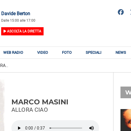
Davide Berton
Dalle 15:00 alle 17:00
ASCOLTA LA DIRETTA
WEB RADIO
VIDEO
FOTO
SPECIALI
NEWS
A...
W
MARCO MASINI
ALLORA CIAO
RADIO SUBASIO
RY
THE WEEKND
n
Take My Breath