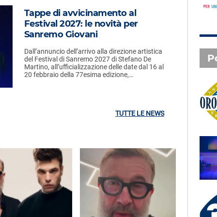
Tappe di avvicinamento al
Festival 2027: le novità per
Sanremo Giovani
Dall’annuncio dell’arrivo alla direzione artistica
P
del Festival di Sanremo 2027 di Stefano De
Martino, all’ufficializzazione delle date dal 16 al
20 febbraio della 77esima edizione,…
Oroscopo
TUTTE LE NEWS
SAL DA VINCI - Radio
Subasio Music Club
3 X TE - 07-08-2026
Le canzoni della tua vita -