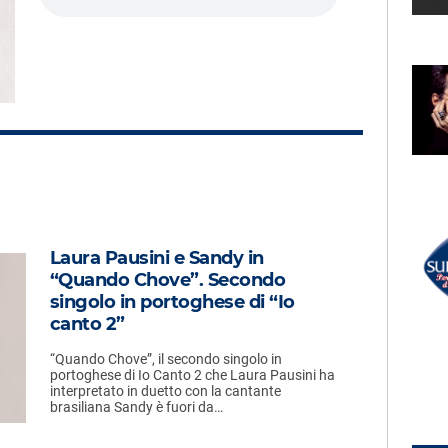
LECTION
RADIO SUBASIO +
PTON
SIENNA SPIRO
ven
Material Lover
UN'ORA D'AMORE
RADIO SUBASIO DISCO CLUB
Laura Pausini e Sandy in
r Un'Ora
J-AX
“Quando Chove”. Secondo
Italia Starter Pack
e,
singolo in portoghese di “Io
e
canto 2”
“Quando Chove”, il secondo singolo in
portoghese di Io Canto 2 che Laura Pausini ha
interpretato in duetto con la cantante
brasiliana Sandy è fuori da…