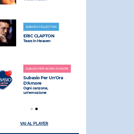
SUBASIO COLLECTION
RADIO SUBAS
ERIC CLAPTON
SIENNA S
Tears In Heaven
Material Lo
SUBASIO PER UN'ORA D'AMORE
RADIO SUBAS
Subasio Per Un'Ora
J-AX
D'Amore
Italia Starte
Ogni canzone,
un'emozione
VAI AL PLAYER