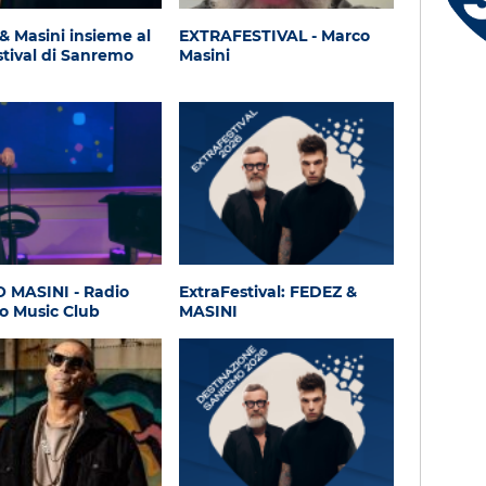
Serena - Orbetello (GR)
& Masini insieme al
EXTRAFESTIVAL - Marco
stival di Sanremo
Masini
 MASINI - Radio
ExtraFestival: FEDEZ &
o Music Club
MASINI