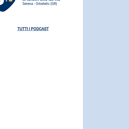
Serena - Orbetello (GR)
Serena - Orbe
TUTTI I PODCAST