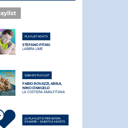
aylist
PLAYLIST NOVITÀ
PLAYLIST NO
STEFANO PITASI
STEFANO PI
LABBRA LIME
LABBRA LIM
SUBASIO PLAYLIST
SUBASIO PLA
FABIO ROVAZZI, ARISA,
FABIO ROVA
NINO D'ANGELO
NINO D'AN
LA COSTIERA AMALFITANA
LA COSTIER
LA PLAYLIST DI PER UN’ORA
LA PLAYLIST 
D’AMORE – SABATO 8 AGOSTO
D’AMORE – 