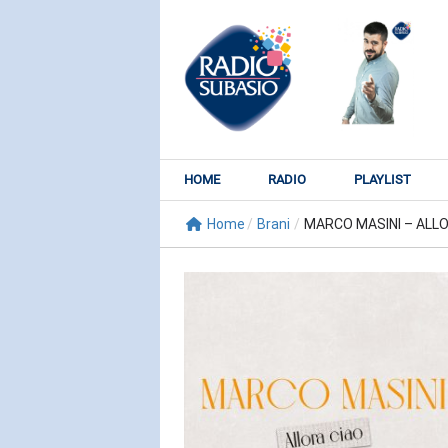
HOME
RADIO
PLAYLIST
Home
/
Brani
/
MARCO MASINI – ALLOR
RADIO SUBY
KATY PER
Watch It Bur