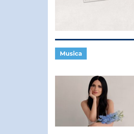
SUBASIO COL
ERIC CLA
Tears In Hea
Musica
SUBASIO PER 
Subasio Pe
D'Amore
Ogni canzon
un'emozion