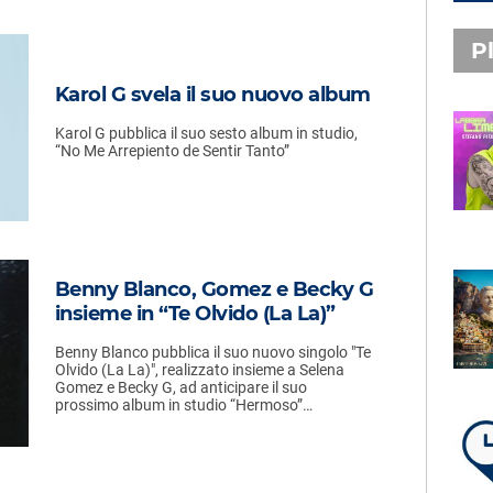
Pl
Karol G svela il suo nuovo album
Karol G pubblica il suo sesto album in studio,
PLAYLIST NOVITÀ
“No Me Arrepiento de Sentir Tanto”
STEFANO PITASI
LABBRA LIME
Benny Blanco, Gomez e Becky G
SUBASIO PLAYLIST
insieme in “Te Olvido (La La)”
FABIO ROVAZZI, ARISA,
NINO D'ANGELO
Benny Blanco pubblica il suo nuovo singolo "Te
LA COSTIERA AMALFITANA
Olvido (La La)", realizzato insieme a Selena
Gomez e Becky G, ad anticipare il suo
prossimo album in studio “Hermoso”…
LA PLAYLIST DI PER UN’ORA
D’AMORE – SABATO 8 AGOSTO