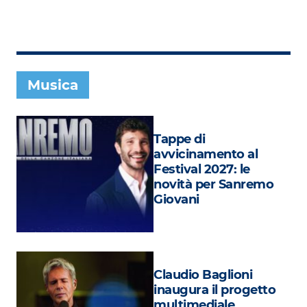
Subasio Collection
Subasio Per Un’Ora D’Amore
Video
Musica
Foto
Speciali
Tappe di
Oroscopo
avvicinamento al
Festival 2027: le
Radio Subasio Music Club
novità per Sanremo
Giovani
Sanremo 2026
News
Musica
Claudio Baglioni
Cultura
inaugura il progetto
multimediale