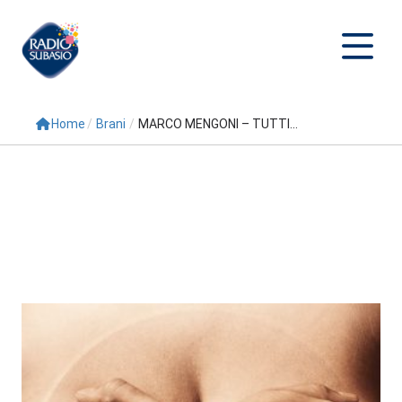
Home
/
Brani
/
MARCO MENGONI – TUTTI...
Cerca
Home
Radio
Palinsesto
Programmi
Conduttori
Repliche