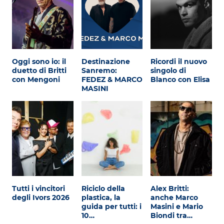
Oggi sono io: il
Destinazione
Ricordi il nuovo
duetto di Britti
Sanremo:
singolo di
con Mengoni
FEDEZ & MARCO
Blanco con Elisa
MASINI
Tutti i vincitori
Riciclo della
Alex Britti:
degli Ivors 2026
plastica, la
anche Marco
guida per tutti: i
Masini e Mario
10…
Biondi tra…