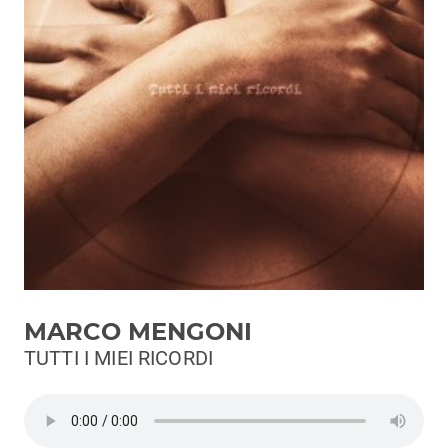
Podcast
3xTe
Interviste
Playlist
Novità
Subasio Playlist
Web Radio
Radio Subasio
MARCO MENGONI
Radio Subasio +
TUTTI I MIEI RICORDI
Radio Subasio Disco Club
Radio Suby