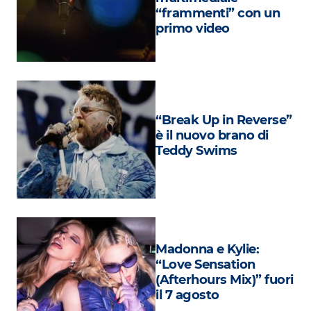
Attualità
“frammenti” con un
primo video
Costume
Extra
Eventi
“Break Up in Reverse”
è il nuovo brano di
Teddy Swims
Madonna e Kylie:
“Love Sensation
(Afterhours Mix)” fuori
il 7 agosto