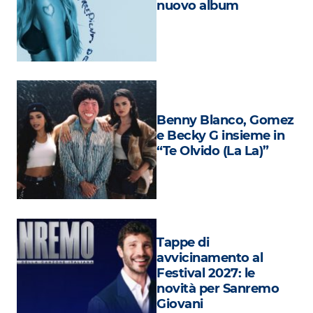
nuovo album
Attualità
Costume
Extra
Eventi
Benny Blanco, Gomez
e Becky G insieme in
“Te Olvido (La La)”
Tappe di
avvicinamento al
Festival 2027: le
novità per Sanremo
Giovani