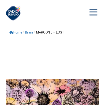
Home
/
Brani
/
MAROON 5 – LOST
Cerca
Home
Radio
Palinsesto
Programmi
Conduttori
Repliche