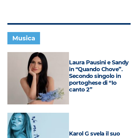
Subasio Collection
Subasio Per Un’Ora D’Amore
Video
Musica
Foto
Speciali
Laura Pausini e Sandy
Oroscopo
in “Quando Chove”.
Secondo singolo in
Radio Subasio Music Club
portoghese di “Io
canto 2”
Sanremo 2026
News
Musica
Cultura
Karol G svela il suo