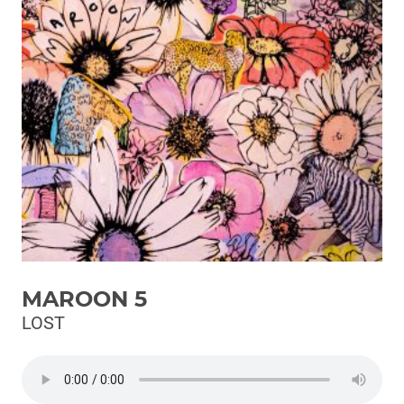
Podcast
3xTe
Interviste
Playlist
Novità
Subasio Playlist
Web Radio
Radio Subasio
MAROON 5
Radio Subasio +
LOST
Radio Subasio Disco Club
Radio Suby