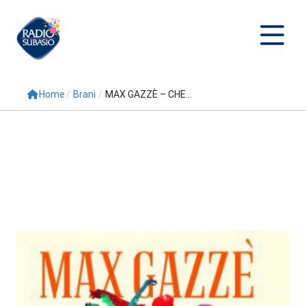
Home
/
Brani
/
MAX GAZZÈ – CHE...
Cerca
Home
Radio
Palinsesto
Programmi
Conduttori
Repliche