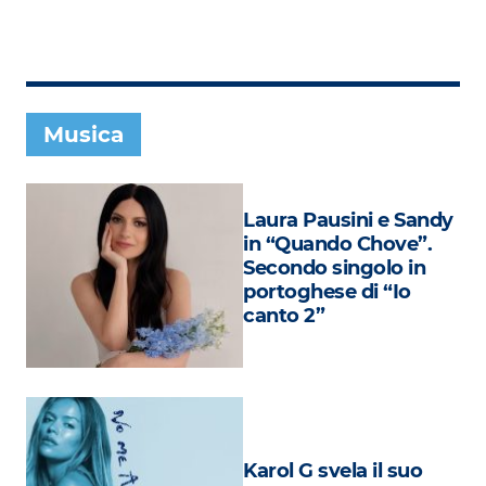
Subasio Collection
Subasio Per Un’Ora D’Amore
Video
Musica
Foto
Speciali
Laura Pausini e Sandy
Oroscopo
in “Quando Chove”.
Secondo singolo in
Radio Subasio Music Club
portoghese di “Io
canto 2”
Sanremo 2026
News
Musica
Cultura
Karol G svela il suo