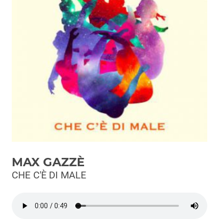
Podcast
3xTe
Interviste
Playlist
Novità
Subasio Playlist
Web Radio
Radio Subasio
MAX GAZZÈ
Radio Subasio +
CHE C'È DI MALE
Radio Subasio Disco Club
Radio Suby