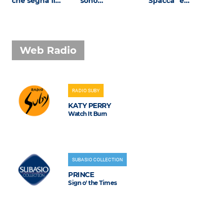
che segna il…
sono…
Spacca" e…
Web Radio
RADIO SUBY
KATY PERRY
Watch It Burn
SUBASIO COLLECTION
PRINCE
Sign o' the Times