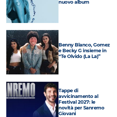
nuovo album
Attualità
Costume
Extra
Eventi
Benny Blanco, Gomez
e Becky G insieme in
“Te Olvido (La La)”
Tappe di
avvicinamento al
Festival 2027: le
novità per Sanremo
Giovani