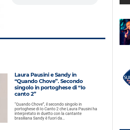
LECTION
RADIO SUBASIO +
BONI
JAMES BROWN
bagliando
It's A Man's Man's World
UN'ORA D'AMORE
RADIO SUBASIO DISCO CLUB
Laura Pausini e Sandy in
r Un'Ora
883
“Quando Chove”. Secondo
La Regina Del Celebrità
(eiffel 65 Remix)
e,
singolo in portoghese di “Io
e
canto 2”
“Quando Chove”, il secondo singolo in
portoghese di Io Canto 2 che Laura Pausini ha
interpretato in duetto con la cantante
brasiliana Sandy è fuori da…