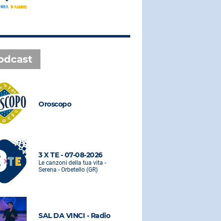
odcast
Oroscopo
Oroscopo
3 X TE - 07-08-2026
3 X TE - 0
Le canzoni della tua vita -
Le canzoni de
Serena - Orbetello (GR)
Serena - Orbe
SAL DA VINCI - Radio
SAL DA VI