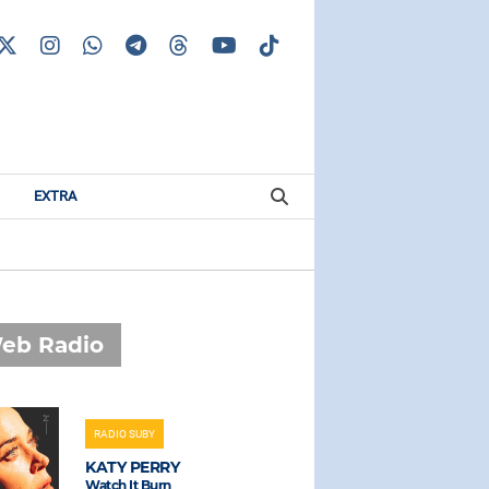
EXTRA
eb Radio
RADIO SUBY
RADIO SUBAS
KATY PERRY
LAZZA
Watch It Burn
100 Messagg