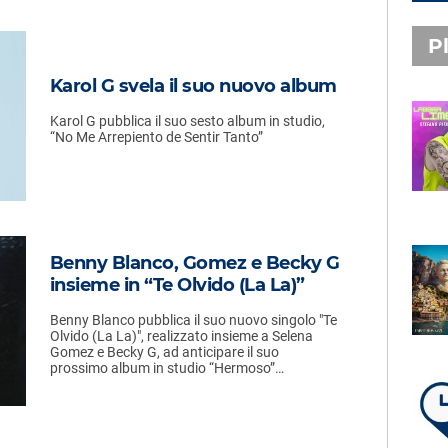
Pl
Karol G svela il suo nuovo album
Karol G pubblica il suo sesto album in studio,
PLAYLIST NOVITÀ
“No Me Arrepiento de Sentir Tanto”
STEFANO PITASI
LABBRA LIME
Benny Blanco, Gomez e Becky G
SUBASIO PLAYLIST
insieme in “Te Olvido (La La)”
FABIO ROVAZZI, ARISA,
NINO D'ANGELO
Benny Blanco pubblica il suo nuovo singolo "Te
LA COSTIERA AMALFITANA
Olvido (La La)", realizzato insieme a Selena
Gomez e Becky G, ad anticipare il suo
prossimo album in studio “Hermoso”…
LA PLAYLIST DI PER UN’ORA
D’AMORE – SABATO 8 AGOSTO