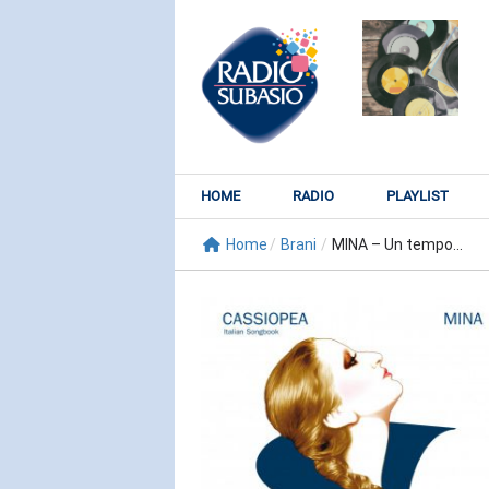
HOME
RADIO
PLAYLIST
Home
/
Brani
/
MINA – Un tempo...
RADIO SUBY
KATY PER
Watch It Bur