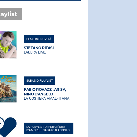
aylist
PLAYLIST NOVITÀ
PLAYLIST NO
STEFANO PITASI
STEFANO PI
LABBRA LIME
LABBRA LIM
SUBASIO PLAYLIST
SUBASIO PLA
FABIO ROVAZZI, ARISA,
FABIO ROVA
NINO D'ANGELO
NINO D'AN
LA COSTIERA AMALFITANA
LA COSTIER
LA PLAYLIST DI PER UN’ORA
LA PLAYLIST 
D’AMORE – SABATO 8 AGOSTO
D’AMORE – 