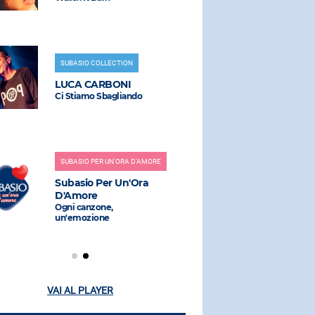
SUBASIO COLLECTION
RADIO SUBAS
LUCA CARBONI
JAMES B
Ci Stiamo Sbagliando
It's A Man's
SUBASIO PER UN'ORA D'AMORE
RADIO SUBAS
Subasio Per Un'Ora
883
D'Amore
La Regina D
(eiffel 65 R
Ogni canzone,
un'emozione
VAI AL PLAYER