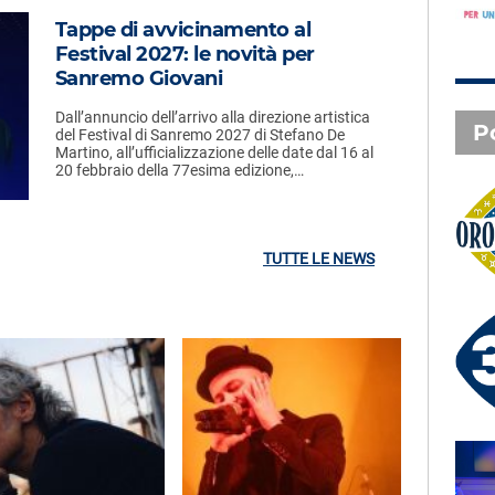
Tappe di avvicinamento al
Festival 2027: le novità per
Sanremo Giovani
Dall’annuncio dell’arrivo alla direzione artistica
P
del Festival di Sanremo 2027 di Stefano De
Martino, all’ufficializzazione delle date dal 16 al
20 febbraio della 77esima edizione,…
Oroscopo
TUTTE LE NEWS
3 X TE - 07-08-2026
Le canzoni della tua vita -
Serena - Orbetello (GR)
SAL DA VINCI - Radio