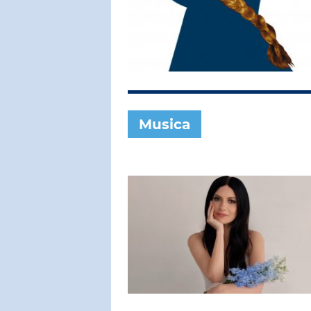
SUBASIO COL
LUCA CAR
Ci Stiamo S
Musica
SUBASIO PER 
Subasio Pe
D'Amore
Ogni canzon
un'emozion