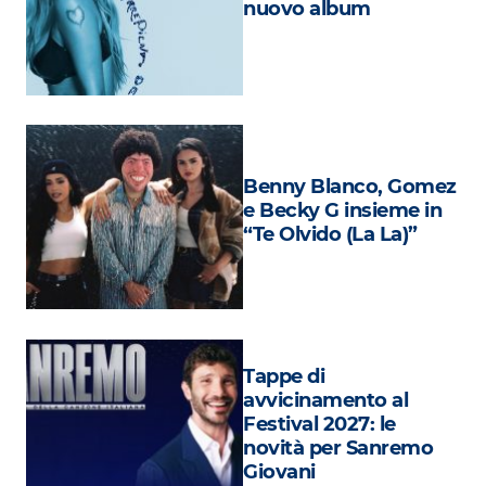
nuovo album
Attualità
Costume
Extra
Eventi
Benny Blanco, Gomez
e Becky G insieme in
“Te Olvido (La La)”
Tappe di
avvicinamento al
Festival 2027: le
novità per Sanremo
Giovani