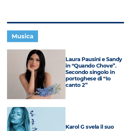
Subasio Collection
Subasio Per Un’Ora D’Amore
Video
Musica
Foto
Speciali
Laura Pausini e Sandy
Oroscopo
in “Quando Chove”.
Secondo singolo in
Radio Subasio Music Club
portoghese di “Io
canto 2”
Sanremo 2026
News
Musica
Cultura
Karol G svela il suo