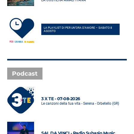
LA COSTIERA AMALFITANA
LA PLAYLIST DI PER UN’ORA D’AMORE – SABATO 8
AGOSTO
Podcast
3 X TE - 07-08-2026
Le canzoni della tua vita - Serena - Orbetello (GR)
SAL DA VINCI - Radio Subasio Music