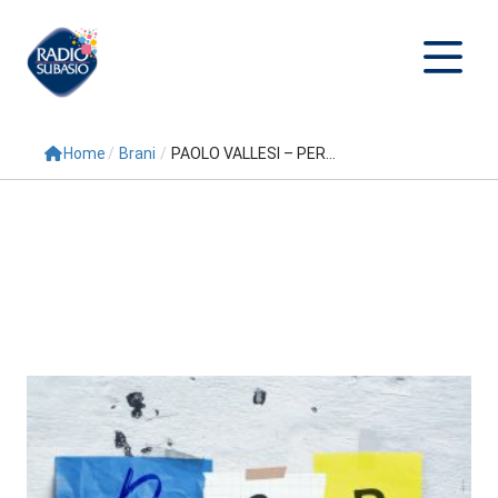
Home
/
Brani
/
PAOLO VALLESI – PER...
Cerca
Home
Radio
Palinsesto
Programmi
Conduttori
Repliche