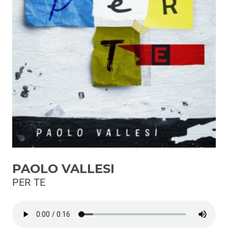
Podcast
3xTe
Interviste
Playlist
Novità
Subasio Playlist
Web Radio
Radio Subasio
PAOLO VALLESI
Radio Subasio +
PER TE
Radio Subasio Disco Club
Radio Suby