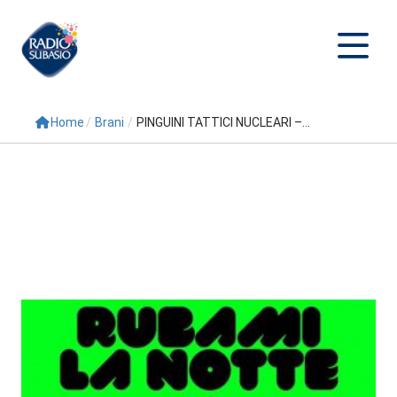
Home
/
Brani
/
PINGUINI TATTICI NUCLEARI –...
Cerca
Home
Radio
Palinsesto
Programmi
Conduttori
Repliche