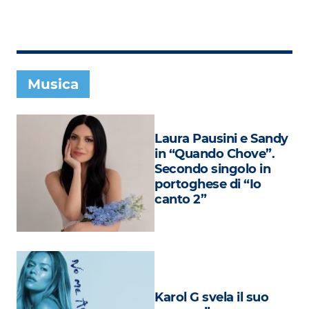
Subasio Collection
Subasio Per Un’Ora D’Amore
Video
Musica
Foto
Speciali
Laura Pausini e Sandy
Oroscopo
in “Quando Chove”.
Secondo singolo in
Radio Subasio Music Club
portoghese di “Io
canto 2”
Sanremo 2026
News
Musica
Cultura
Karol G svela il suo