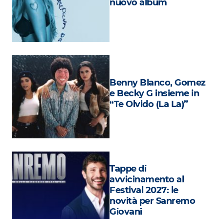
nuovo album
Attualità
Costume
Extra
Eventi
Benny Blanco, Gomez
e Becky G insieme in
“Te Olvido (La La)”
Tappe di
avvicinamento al
Festival 2027: le
novità per Sanremo
Giovani