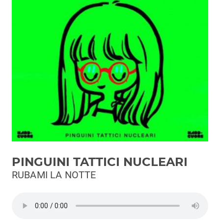
Podcast
3xTe
Interviste
Playlist
Novità
Subasio Playlist
Web Radio
Radio Subasio
PINGUINI TATTICI NUCLEARI
Radio Subasio +
RUBAMI LA NOTTE
Radio Subasio Disco Club
Radio Suby