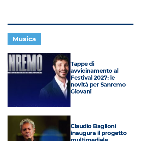
Subasio Collection
Subasio Per Un’Ora D’Amore
Video
Musica
Foto
Speciali
Tappe di
Oroscopo
avvicinamento al
Festival 2027: le
Radio Subasio Music Club
novità per Sanremo
Giovani
Sanremo 2026
News
Musica
Claudio Baglioni
Cultura
inaugura il progetto
multimediale