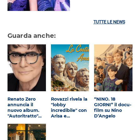
TUTTE LE NEWS
Guarda anche:
Renato Zero
Rovazzi rivela la
“NINO. 18
annuncia il
"lobby
GIORNI” il docu-
nuovo album.
incredibile" con
film su Nino
"Autoritratto"…
Arisa e…
D’Angelo