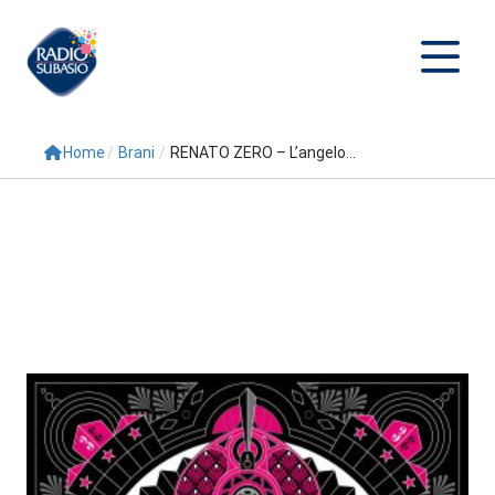
Home
/
Brani
/
RENATO ZERO – L’angelo...
Cerca
Home
Radio
Palinsesto
Programmi
Conduttori
Repliche