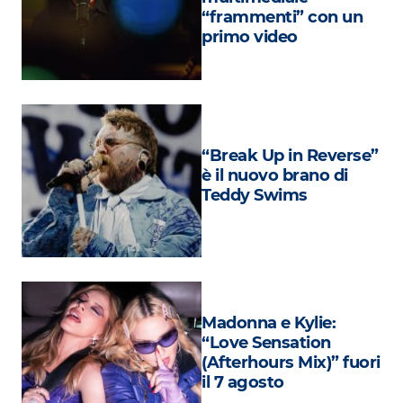
Attualità
“frammenti” con un
primo video
Costume
Extra
Eventi
“Break Up in Reverse”
è il nuovo brano di
Teddy Swims
Madonna e Kylie:
“Love Sensation
(Afterhours Mix)” fuori
il 7 agosto