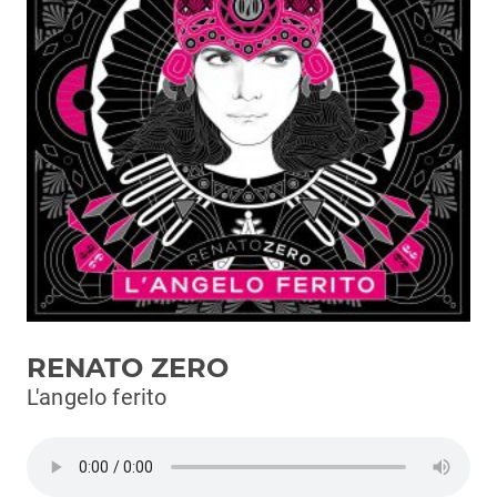
Podcast
3xTe
Interviste
Playlist
Novità
Subasio Playlist
Web Radio
Radio Subasio
RENATO ZERO
Radio Subasio +
L'angelo ferito
Radio Subasio Disco Club
Radio Suby