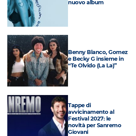
nuovo album
Attualità
Costume
Extra
Eventi
Benny Blanco, Gomez
e Becky G insieme in
“Te Olvido (La La)”
Tappe di
avvicinamento al
Festival 2027: le
novità per Sanremo
Giovani