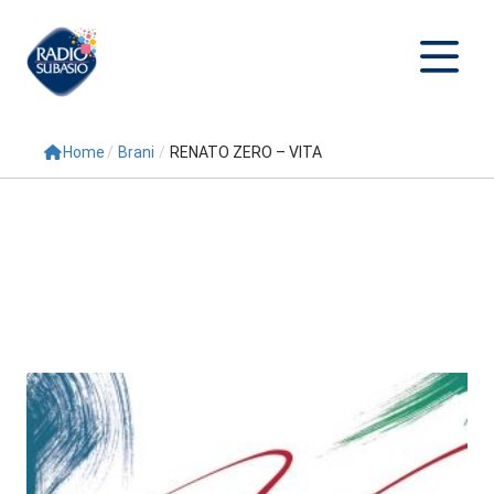
Home
/
Brani
/
RENATO ZERO – VITA
Cerca
Home
Radio
Palinsesto
Programmi
Conduttori
Repliche