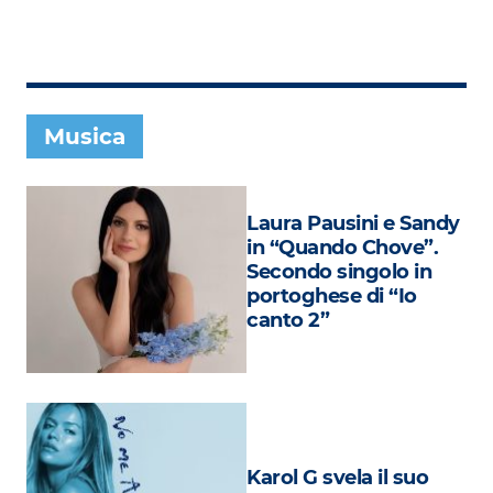
Subasio Collection
Subasio Per Un’Ora D’Amore
Video
Musica
Foto
Speciali
Laura Pausini e Sandy
Oroscopo
in “Quando Chove”.
Secondo singolo in
Radio Subasio Music Club
portoghese di “Io
canto 2”
Sanremo 2026
News
Musica
Cultura
Karol G svela il suo