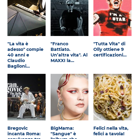
"La vita è
"Franco
"Tutta Vita" di
adesso" compie
Battiato.
Olly ottiene 9
40 anni e
Un’altra vita". Al
certificazioni…
Claudio
MAXXI la…
Baglioni…
Bregovic
BigMama:
Felici nella vita,
incanta Roma:
"Sangue" è
felici a tavola!