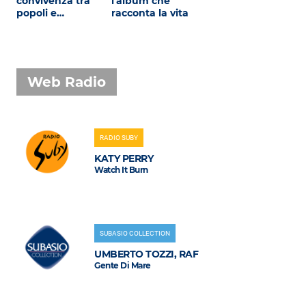
convivenza tra
l'album che
popoli e…
racconta la vita
Web Radio
RADIO SUBY
KATY PERRY
Watch It Burn
SUBASIO COLLECTION
UMBERTO TOZZI, RAF
Gente Di Mare