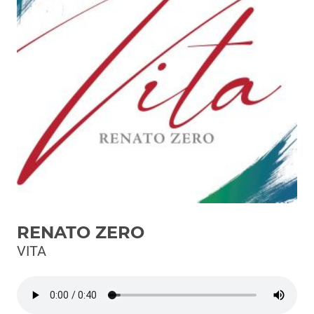
Podcast
3xTe
Interviste
Playlist
Novità
Subasio Playlist
Web Radio
Radio Subasio
RENATO ZERO
Radio Subasio +
VITA
Radio Subasio Disco Club
Radio Suby