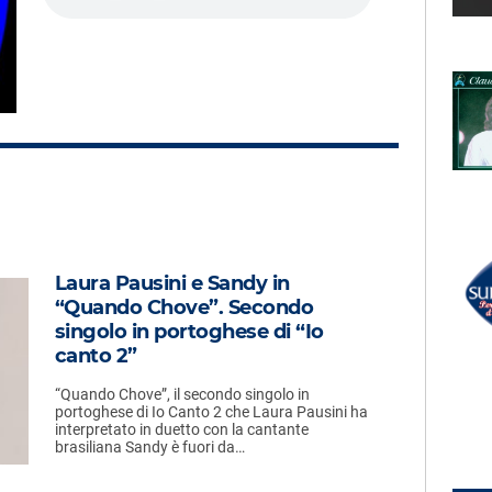
LECTION
RADIO SUBASIO +
BAGLIONI
WET WET WET
Love Is All Around
UN'ORA D'AMORE
RADIO SUBASIO DISCO CLUB
Laura Pausini e Sandy in
r Un'Ora
ELVIS
“Quando Chove”. Secondo
A Little Less Conversation
(jxl Radio Edit Remix)
e,
singolo in portoghese di “Io
e
canto 2”
“Quando Chove”, il secondo singolo in
portoghese di Io Canto 2 che Laura Pausini ha
interpretato in duetto con la cantante
brasiliana Sandy è fuori da…