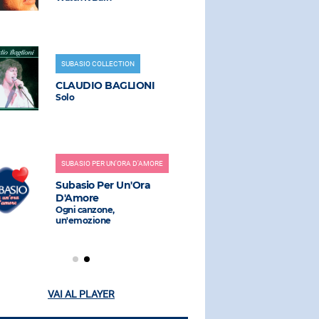
SUBASIO COLLECTION
RADIO SUBAS
CLAUDIO BAGLIONI
WET WET
Solo
Love Is All 
SUBASIO PER UN'ORA D'AMORE
RADIO SUBAS
Subasio Per Un'Ora
ELVIS
D'Amore
A Little Les
(jxl Radio E
Ogni canzone,
un'emozione
VAI AL PLAYER