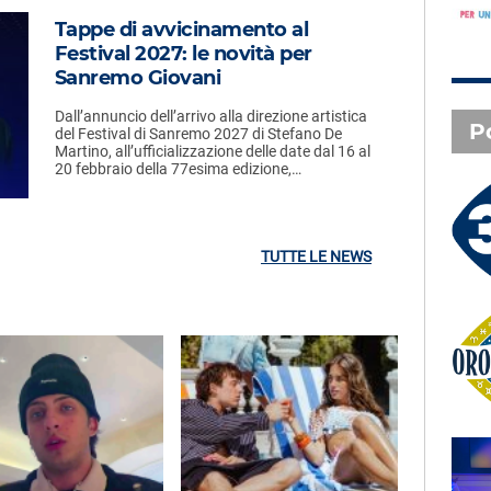
Tappe di avvicinamento al
Festival 2027: le novità per
Sanremo Giovani
Dall’annuncio dell’arrivo alla direzione artistica
P
del Festival di Sanremo 2027 di Stefano De
Martino, all’ufficializzazione delle date dal 16 al
20 febbraio della 77esima edizione,…
3 X TE - 07-08-2026
Le canzoni della tua vita -
Serena - Orbetello (GR)
TUTTE LE NEWS
Oroscopo
SAL DA VINCI - Radio