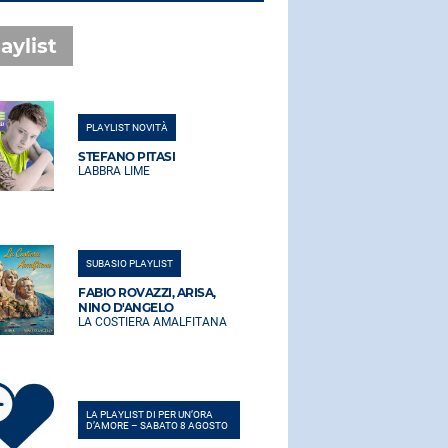
aylist
PLAYLIST NOVITÀ
PLAYLIST NO
STEFANO PITASI
STEFANO PI
LABBRA LIME
LABBRA LIM
SUBASIO PLAYLIST
SUBASIO PLA
FABIO ROVAZZI, ARISA,
FABIO ROVA
NINO D'ANGELO
NINO D'AN
LA COSTIERA AMALFITANA
LA COSTIER
LA PLAYLIST DI PER UN’ORA
LA PLAYLIST 
D’AMORE – SABATO 8 AGOSTO
D’AMORE – 