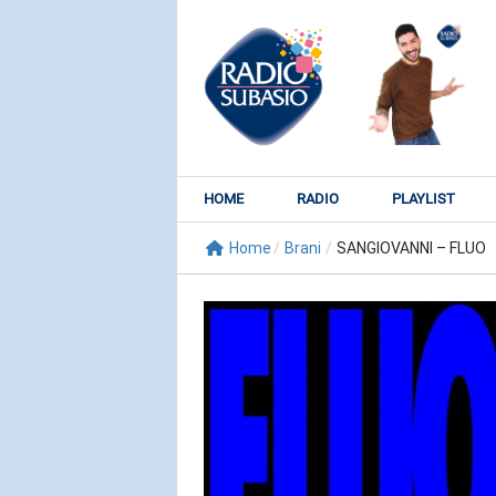
HOME
RADIO
PLAYLIST
Home
/
Brani
/
SANGIOVANNI – FLUO
RADIO SUBY
KATY PER
Watch It Bur