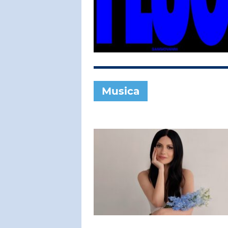
SUBASIO COL
CLAUDIO 
Solo
Musica
SUBASIO PER 
Subasio Pe
D'Amore
Ogni canzon
un'emozion