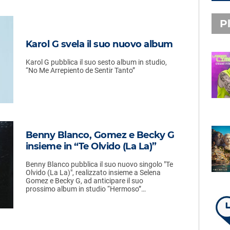
Pl
Karol G svela il suo nuovo album
Karol G pubblica il suo sesto album in studio,
PLAYLIST NOVITÀ
“No Me Arrepiento de Sentir Tanto”
STEFANO PITASI
LABBRA LIME
Benny Blanco, Gomez e Becky G
SUBASIO PLAYLIST
insieme in “Te Olvido (La La)”
FABIO ROVAZZI, ARISA,
NINO D'ANGELO
Benny Blanco pubblica il suo nuovo singolo "Te
LA COSTIERA AMALFITANA
Olvido (La La)", realizzato insieme a Selena
Gomez e Becky G, ad anticipare il suo
prossimo album in studio “Hermoso”…
LA PLAYLIST DI PER UN’ORA
D’AMORE – SABATO 8 AGOSTO