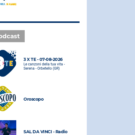
odcast
3 X TE - 07-08-2026
3 X TE - 0
Le canzoni della tua vita -
Le canzoni de
Serena - Orbetello (GR)
Serena - Orbe
Oroscopo
Oroscopo
SAL DA VINCI - Radio
SAL DA VI