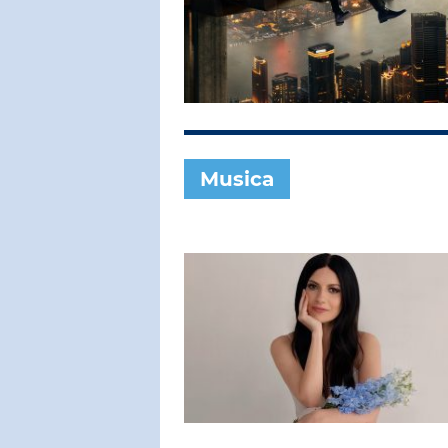
SUBASIO COL
MADONN
Like A Praye
Musica
SUBASIO PER 
Subasio Pe
D'Amore
Ogni canzon
un'emozion