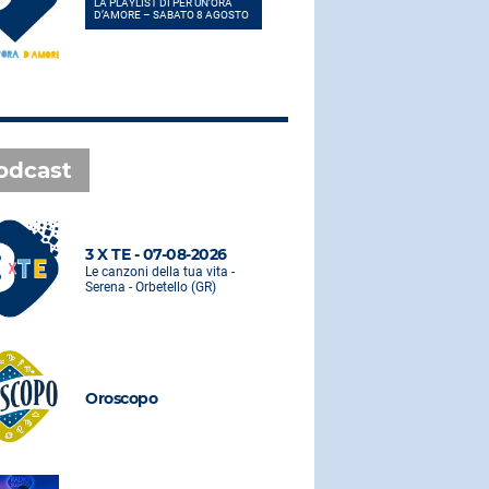
LA PLAYLIST DI PER UN’ORA
LA PLAYLIST 
D’AMORE – SABATO 8 AGOSTO
D’AMORE – 
odcast
3 X TE - 07-08-2026
3 X TE - 0
Le canzoni della tua vita -
Le canzoni de
Serena - Orbetello (GR)
Serena - Orbe
Oroscopo
Oroscopo