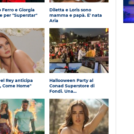
SAL DA VINCI - Radio
o Ferro e Giorgia
Diletta e Loris sono
Subasio Music Club
e per "Superstar"
mamma e papà. E' nata
Aria
el Rey anticipa
Hallooween Party al
y, Come Home"
Conad Superstore di
Fondi. Una…