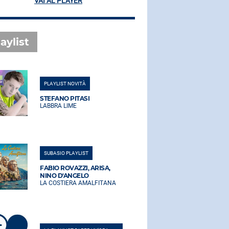
VAI AL PLAYER
aylist
PLAYLIST NOVITÀ
PLAYLIST NO
STEFANO PITASI
STEFANO PI
LABBRA LIME
LABBRA LIM
SUBASIO PLAYLIST
SUBASIO PLA
FABIO ROVAZZI, ARISA,
FABIO ROVA
NINO D'ANGELO
NINO D'AN
LA COSTIERA AMALFITANA
LA COSTIER