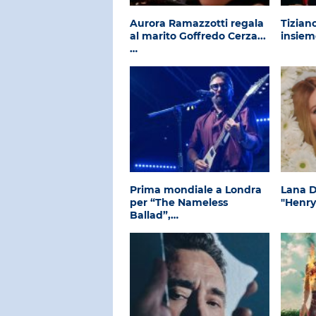
Aurora Ramazzotti regala
Tizian
al marito Goffredo Cerza...
insiem
…
Prima mondiale a Londra
Lana D
per “The Nameless
"Henr
Ballad”,…