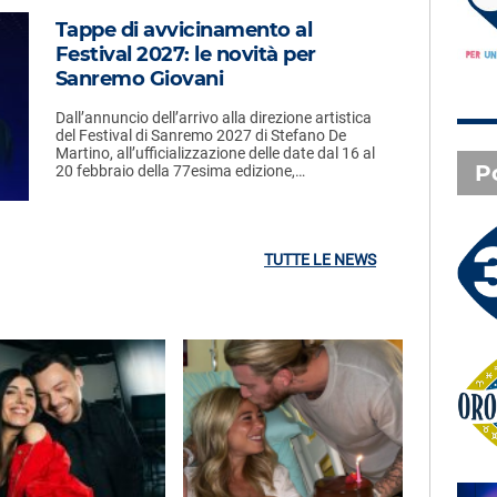
LA PLAYLIST DI PER UN’ORA
D’AMORE – SABATO 8 AGOSTO
Tappe di avvicinamento al
Festival 2027: le novità per
Sanremo Giovani
Dall’annuncio dell’arrivo alla direzione artistica
del Festival di Sanremo 2027 di Stefano De
Martino, all’ufficializzazione delle date dal 16 al
P
20 febbraio della 77esima edizione,…
3 X TE - 07-08-2026
TUTTE LE NEWS
Le canzoni della tua vita -
Serena - Orbetello (GR)
Oroscopo