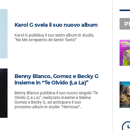
Pl
Karol G svela il suo nuovo album
Karol G pubblica il suo sesto album in studio,
“No Me Arrepiento de Sentir Tanto”
PLAYLIST NOVITÀ
STEFANO PITASI
LABBRA LIME
Benny Blanco, Gomez e Becky G
insieme in “Te Olvido (La La)”
SUBASIO PLAYLIST
Benny Blanco pubblica il suo nuovo singolo "Te
FABIO ROVAZZI, ARISA,
Olvido (La La)", realizzato insieme a Selena
NINO D'ANGELO
Gomez e Becky G, ad anticipare il suo
LA COSTIERA AMALFITANA
prossimo album in studio “Hermoso”…