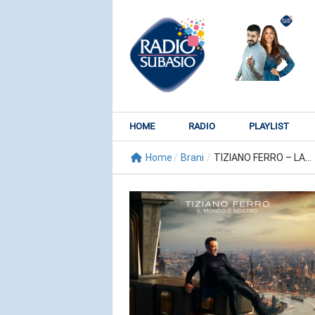
HOME
RADIO
PLAYLIST
Home
/
Brani
/
TIZIANO FERRO – LA...
RADIO SUBY
KATY PER
Watch It Bur