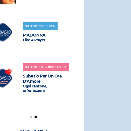
THE KOL
Partenope
SUBASIO COLLECTION
MADONNA
RADIO SUBAS
Like A Prayer
HUMAN L
Don't You 
SUBASIO PER UN'ORA D'AMORE
Subasio Per Un'Ora
RADIO SUBAS
D'Amore
Ogni canzone,
MCFADDE
un'emozione
WHITEHE
Ain't No St
(djiam Regr