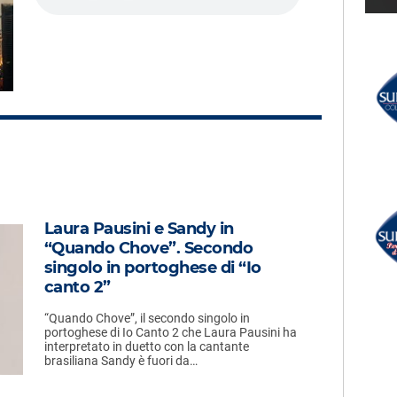
THE KOLORS
Partenope
LECTION
A
RADIO SUBASIO +
r
HUMAN LEAGUE
Don't You Want Me
UN'ORA D'AMORE
Laura Pausini e Sandy in
r Un'Ora
RADIO SUBASIO DISCO CLUB
“Quando Chove”. Secondo
e,
MCFADDEN &
singolo in portoghese di “Io
e
WHITEHEAD
canto 2”
Ain't No Stoppin' Us Now
(djiam Regroove)
“Quando Chove”, il secondo singolo in
portoghese di Io Canto 2 che Laura Pausini ha
interpretato in duetto con la cantante
brasiliana Sandy è fuori da…