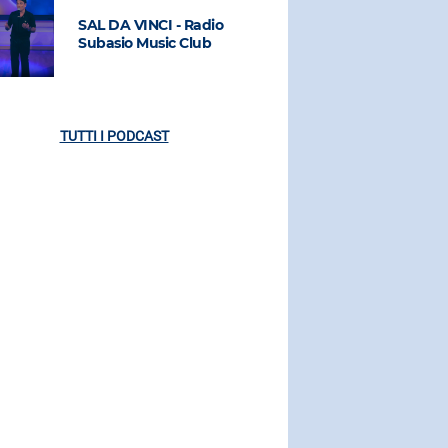
SAL DA VINCI - Radio
SAL DA VI
Subasio Music Club
Subasio M
TUTTI I PODCAST