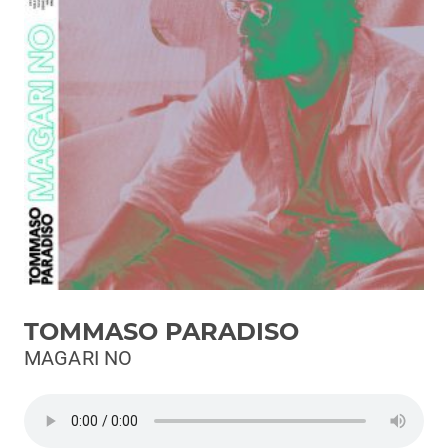
Podcast
3xTe
Interviste
Playlist
Novità
Subasio Playlist
Web Radio
Radio Subasio
TOMMASO PARADISO
Radio Subasio +
MAGARI NO
Radio Subasio Disco Club
Radio Suby