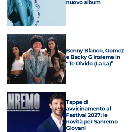
nuovo album
Attualità
Costume
Extra
Eventi
Benny Blanco, Gomez
e Becky G insieme in
“Te Olvido (La La)”
Tappe di
avvicinamento al
Festival 2027: le
novità per Sanremo
Giovani