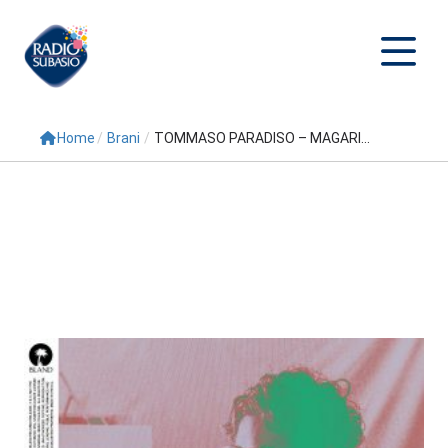
Home
/
Brani
/
TOMMASO PARADISO – MAGARI...
Cerca
Home
Radio
Palinsesto
Programmi
Conduttori
Repliche