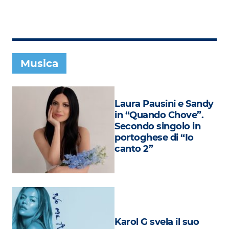
Subasio Collection
Subasio Per Un’Ora D’Amore
Video
Musica
Foto
Speciali
Laura Pausini e Sandy
Oroscopo
in “Quando Chove”.
Secondo singolo in
Radio Subasio Music Club
portoghese di “Io
canto 2”
Sanremo 2026
News
Musica
Cultura
Karol G svela il suo