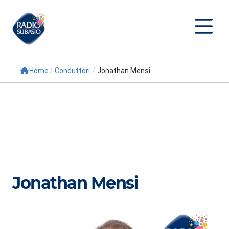
Home
/
Conduttori
/
Jonathan Mensi
Cerca
Home
Radio
Palinsesto
Programmi
Jonathan Mensi
Conduttori
Repliche