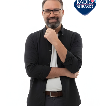
Podcast
3xTe
Interviste
Playlist
Novità
Subasio Playlist
Web Radio
Radio Subasio
Radio Subasio +
Radio Subasio Disco Club
Radio Suby