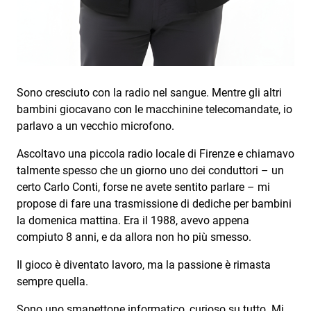
Subasio Collection
Subasio Per Un’Ora D’Amore
Video
Foto
Sono cresciuto con la radio nel sangue. Mentre gli altri
bambini giocavano con le macchinine telecomandate, io
Speciali
parlavo a un vecchio microfono.
Oroscopo
Ascoltavo una piccola radio locale di Firenze e chiamavo
talmente spesso che un giorno uno dei conduttori – un
Radio Subasio Music Club
certo Carlo Conti, forse ne avete sentito parlare – mi
Sanremo 2026
propose di fare una trasmissione di dediche per bambini
la domenica mattina. Era il 1988, avevo appena
News
compiuto 8 anni, e da allora non ho più smesso.
Musica
Il gioco è diventato lavoro, ma la passione è rimasta
sempre quella.
Cultura
Sono uno smanettone informatico, curioso su tutto. Mi