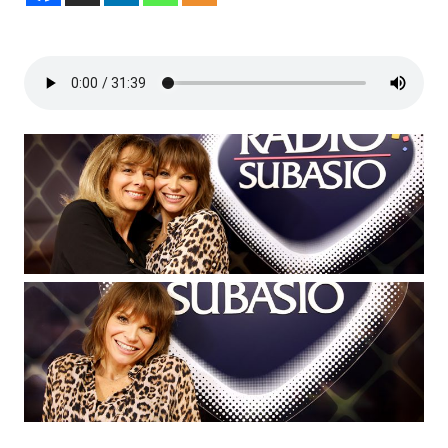
Subasio Collection
Subasio Per Un’Ora D’Amore
Video
Foto
Speciali
Oroscopo
Radio Subasio Music Club
Sanremo 2026
News
Musica
Cultura