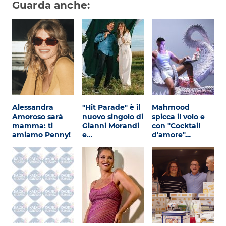
Attualità
Guarda anche:
Costume
Extra
Eventi
Alessandra
"Hit Parade" è il
Mahmood
Amoroso sarà
nuovo singolo di
spicca il volo e
mamma: ti
Gianni Morandi
con "Cocktail
amiamo Penny!
e…
d'amore"…