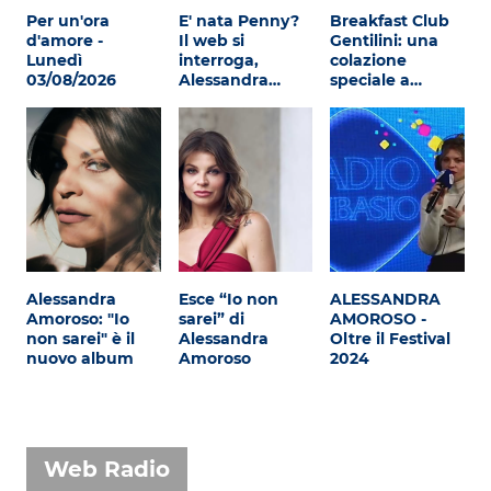
Per un'ora
E' nata Penny?
Breakfast Club
d'amore -
Il web si
Gentilini: una
Lunedì
interroga,
colazione
03/08/2026
Alessandra…
speciale a…
Alessandra
Esce “Io non
ALESSANDRA
Amoroso: "Io
sarei” di
AMOROSO -
non sarei" è il
Alessandra
Oltre il Festival
nuovo album
Amoroso
2024
Web Radio