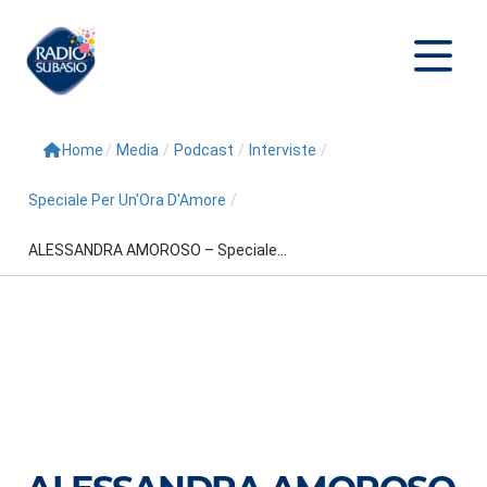
Home
/
Media
/
Podcast
/
Interviste
/
Cerca
Speciale Per Un'Ora D'Amore
/
Home
ALESSANDRA AMOROSO – Speciale...
Radio
Palinsesto
Programmi
Conduttori
Repliche