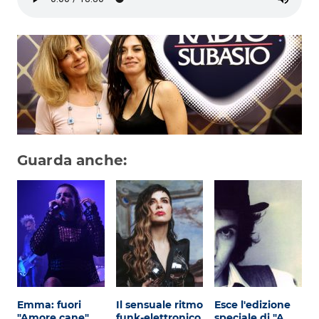
Subasio Collection
Subasio Per Un’Ora D’Amore
Video
Foto
Speciali
Oroscopo
Guarda anche:
Radio Subasio Music Club
Sanremo 2026
News
Musica
Cultura
Emma: fuori
Il sensuale ritmo
Esce l'edizione
"Amore cane"
funk-elettronico
speciale di "A