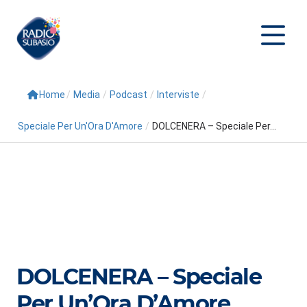
Home
/
Media
/
Podcast
/
Interviste
/
Cerca
Speciale Per Un'Ora D'Amore
/
DOLCENERA – Speciale Per...
Home
Radio
Palinsesto
Programmi
Conduttori
DOLCENERA – Speciale
Repliche
Per Un’Ora D’Amore