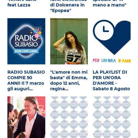
Attualità
feat Lazza
di Dolcenera in
mano a mano"
"Epopea"
Costume
Extra
Eventi
RADIO SUBASIO
"L'amore non mi
LA PLAYLIST DI
COMPIE 50
basta" di Emma,
PER UN'ORA
ANNI! Il 7 marzo
dopo 12 anni,
D'AMORE -
gli auguri…
regina…
Sabato 8 Agosto