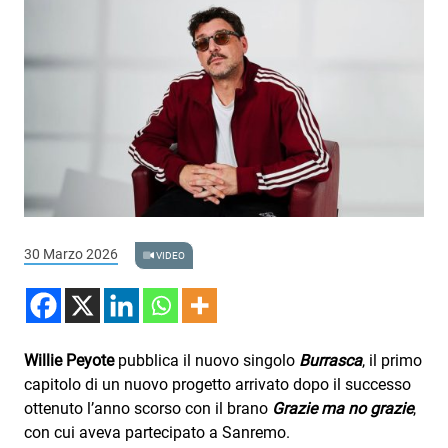
Podcast
3xTe
Interviste
Playlist
Novità
Subasio Playlist
Web Radio
30 Marzo 2026
VIDEO
Radio Subasio
Radio Subasio +
Willie Peyote
pubblica il nuovo singolo
Burrasca
, il primo
Radio Subasio Disco Club
capitolo di un nuovo progetto arrivato dopo il successo
ottenuto l’anno scorso con il brano
Grazie ma no grazie
,
Radio Suby
con cui aveva partecipato a Sanremo.