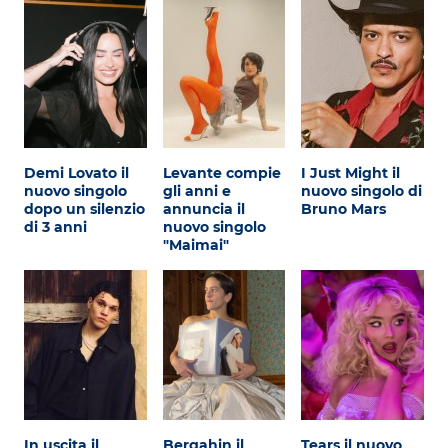
Demi Lovato il
Levante compie
I Just Might il
nuovo singolo
gli anni e
nuovo singolo di
dopo un silenzio
annuncia il
Bruno Mars
di 3 anni
nuovo singolo
"Maimai"
In uscita il
Bergahin il
Tears il nuovo