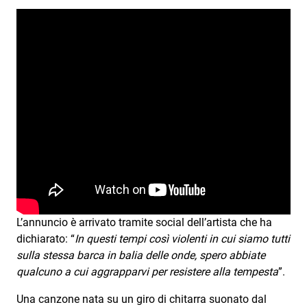
Subasio Collection
Subasio Per Un’Ora D’Amore
Video
Foto
Speciali
Oroscopo
Radio Subasio Music Club
Sanremo 2026
L’annuncio è arrivato tramite social dell’artista che ha
News
dichiarato: “
In questi tempi così violenti in cui siamo tutti
sulla stessa barca in balia delle onde, spero abbiate
Musica
qualcuno a cui aggrapparvi per resistere alla tempesta
”.
Cultura
Una canzone nata su un giro di chitarra suonato dal