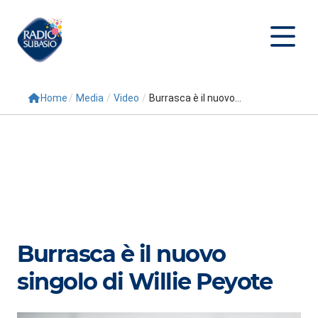
Home
/
Media
/
Video
/
Burrasca è il nuovo...
Cerca
Home
Radio
Palinsesto
Programmi
Burrasca è il nuovo
Conduttori
singolo di Willie Peyote
Repliche