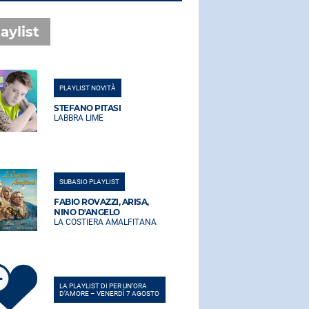
aylist
PLAYLIST NOVITÀ
PLAYLIST NO
STEFANO PITASI
STEFANO PI
LABBRA LIME
LABBRA LIM
SUBASIO PLAYLIST
SUBASIO PLA
FABIO ROVAZZI, ARISA,
FABIO ROVA
NINO D'ANGELO
NINO D'AN
LA COSTIERA AMALFITANA
LA COSTIER
LA PLAYLIST DI PER UN’ORA
LA PLAYLIST 
D’AMORE – VENERDÌ 7 AGOSTO
D’AMORE – V