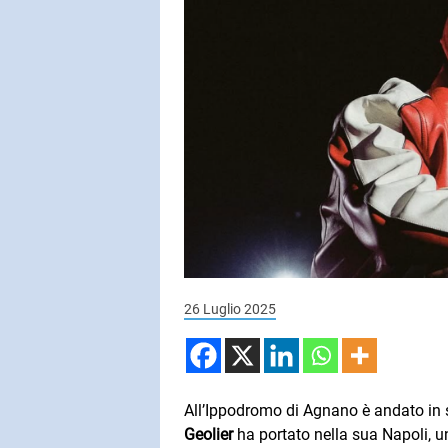
SUBASIO COL
ALEXAND
Hallelujah
SUBASIO PER 
Subasio Pe
D'Amore
Ogni canzon
26 Luglio 2025
un'emozion
All’Ippodromo di Agnano è andato in 
Geolier
ha portato nella sua Napoli, 