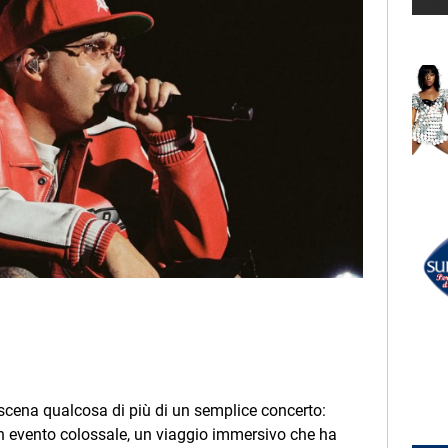
LECTION
RADIO SUBASIO +
RA BURKE
ROBERT POST
There's One Thing
UN'ORA D'AMORE
RADIO SUBASIO DISCO CLUB
r Un'Ora
MEPHISTO
State Of Mind
e,
e
scena qualcosa di più di un semplice concerto:
un evento colossale, un viaggio immersivo che ha