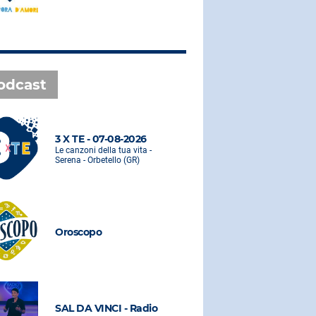
odcast
3 X TE - 07-08-2026
3 X TE - 0
Le canzoni della tua vita -
Le canzoni de
Serena - Orbetello (GR)
Serena - Orbe
Oroscopo
Oroscopo
SAL DA VINCI - Radio
SAL DA VI