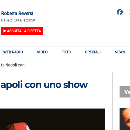
Roberta Reversi
Dalle 21:00 alle 23:59
ASCOLTA LA DIRETTA
WEB RADIO
VIDEO
FOTO
SPECIALI
NEWS
ta Napoli con...
Napoli con uno show
W
RADIO SUBASIO
RY
RENATO ZERO
n
Mentre Aspetto Che Ritorni