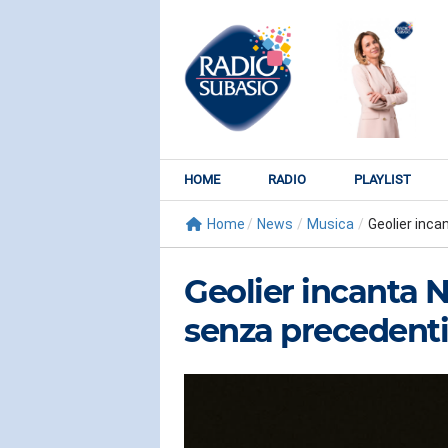
HOME
RADIO
PLAYLIST
Home
/
News
/
Musica
/
Geolier incan
Geolier incanta 
senza precedenti
RADIO SUBY
KATY PER
Watch It Bur