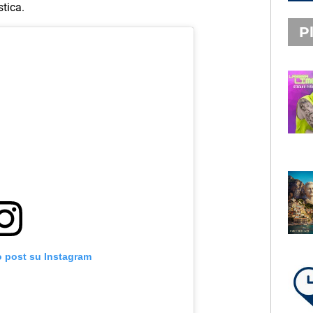
stica.
Pl
PLAYLIST NOVITÀ
STEFANO PITASI
LABBRA LIME
SUBASIO PLAYLIST
FABIO ROVAZZI, ARISA,
NINO D'ANGELO
LA COSTIERA AMALFITANA
o post su Instagram
LA PLAYLIST DI PER UN’ORA
D’AMORE – VENERDÌ 7 AGOSTO