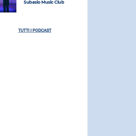
Subasio Music Club
Subasio M
TUTTI I PODCAST