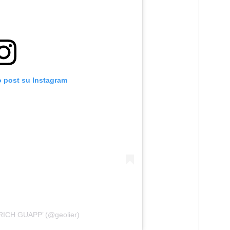
o post su Instagram
 RICH GUAPP’ (@geolier)