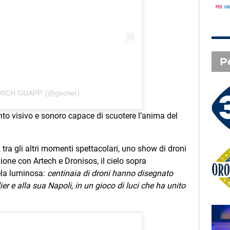
P
 RICH GUAPP’ (@geolier)
3 X TE - 07-08-2026
Le canzoni della tua vita -
nto visivo e sonoro capace di scuotere l’anima del
Serena - Orbetello (GR)
, tra gli altri momenti spettacolari, uno show di droni
zione con Artech e Dronisos, il cielo sopra
Oroscopo
ela luminosa:
centinaia di droni hanno disegnato
er e alla sua Napoli, in un gioco di luci che ha unito
SAL DA VINCI - Radio