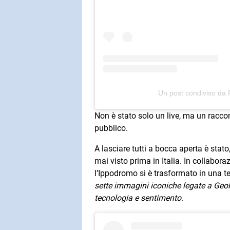
Un post condiviso da
Non è stato solo un live, ma un racco
pubblico.
A lasciare tutti a bocca aperta è stato
mai visto prima in Italia. In collabora
l’Ippodromo si è trasformato in una t
sette immagini iconiche legate a Geoli
tecnologia e sentimento
.