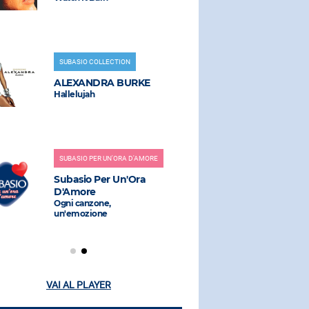
SUBASIO COLLECTION
RADIO SUBAS
ALEXANDRA BURKE
ROBERT 
Hallelujah
There's One
SUBASIO PER UN'ORA D'AMORE
RADIO SUBAS
Subasio Per Un'Ora
MEPHIST
D'Amore
State Of Mi
Ogni canzone,
un'emozione
VAI AL PLAYER