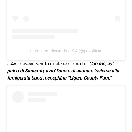
Attualità
Costume
Extra
Eventi
Un post condiviso da J-AX (@j.axofficial)
J-Ax lo aveva scritto qualche giorno fa:
Con me, sul
palco di Sanremo, avro’ l’onore di suonare insieme alla
famigerata band meneghina “Ligera County Fam.”