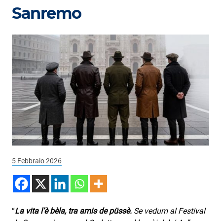
Podcast
Sanremo
3xTe
Interviste
Playlist
Novità
Subasio Playlist
Web Radio
Radio Subasio
5 Febbraio 2026
Radio Subasio +
Radio Subasio Disco Club
Radio Suby
“
La vita l’è bèla, tra amis de püssè.
Se vedum al Festival