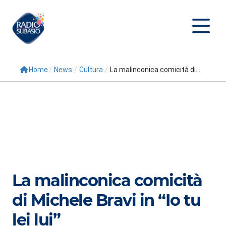
Home
/
News
/
Cultura
/
La malinconica comicità di...
Cerca
Home
Radio
Palinsesto
Programmi
La malinconica comicità
Conduttori
di Michele Bravi in “Io tu
Repliche
lei lui”