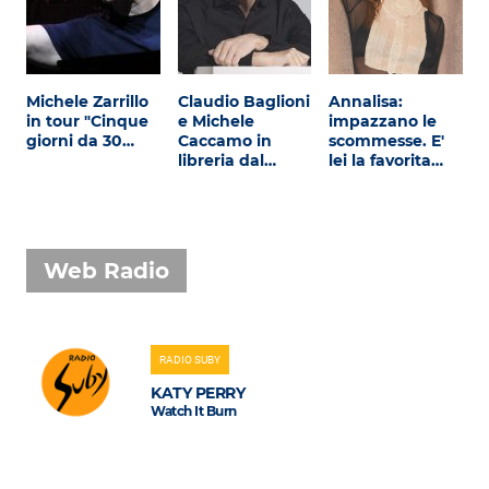
Michele Zarrillo
Claudio Baglioni
Annalisa:
in tour "Cinque
e Michele
impazzano le
giorni da 30…
Caccamo in
scommesse. E'
libreria dal…
lei la favorita…
Web Radio
RADIO SUBY
KATY PERRY
Watch It Burn