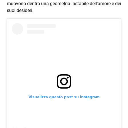
Subasio Collection
muovono dentro una geometria instabile dell’amore e dei
suoi desideri.
Subasio Per Un’Ora D’Amore
Video
Foto
Speciali
Oroscopo
Radio Subasio Music Club
Sanremo 2026
News
Visualizza questo post su Instagram
Musica
Cultura