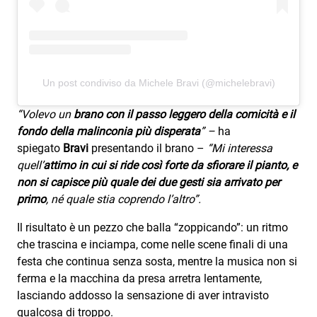
Attualità
Costume
Extra
Un post condiviso da Michele Bravi (@michelebravi)
Eventi
“Volevo un
brano con il passo leggero della comicità e il
fondo della malinconia più disperata
” –
ha
spiegato
Bravi
presentando il brano –
“Mi interessa
quell’
attimo in cui si ride così forte da sfiorare il pianto, e
non si capisce più quale dei due gesti sia arrivato per
primo
, né quale stia coprendo l’altro”.
Il risultato è un pezzo che balla “zoppicando”: un ritmo
che trascina e inciampa, come nelle scene finali di una
festa che continua senza sosta, mentre la musica non si
ferma e la macchina da presa arretra lentamente,
lasciando addosso la sensazione di aver intravisto
qualcosa di troppo.