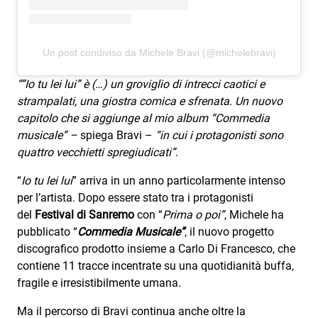
Un post condiviso da Michele Bravi (@michelebravi)
“”Io tu lei lui” è (…) un groviglio di intrecci caotici e
strampalati, una giostra comica e sfrenata. Un nuovo
capitolo che si aggiunge al mio album “Commedia
musicale” –
spiega Bravi –
“in cui i protagonisti sono
quattro vecchietti spregiudicati”
.
“
Io tu lei lui
” arriva in un anno particolarmente intenso
per l’artista. Dopo essere stato tra i protagonisti
del
Festival di Sanremo
con “
Prima o poi”
, Michele ha
pubblicato “
Commedia Musicale”
, il nuovo progetto
discografico prodotto insieme a Carlo Di Francesco, che
contiene 11 tracce incentrate su una quotidianità buffa,
fragile e irresistibilmente umana.
Ma il percorso di Bravi continua anche oltre la