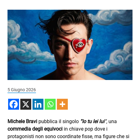
Podcast
3xTe
Interviste
Playlist
Novità
Subasio Playlist
Web Radio
Radio Subasio
5 Giugno 2026
Radio Subasio +
Radio Subasio Disco Club
Michele Bravi
pubblica il singolo
“Io tu lei lui
”,
una
Radio Suby
commedia degli equivoci
in chiave pop dove i
protagonisti non sono coordinate fisse, ma figure che si