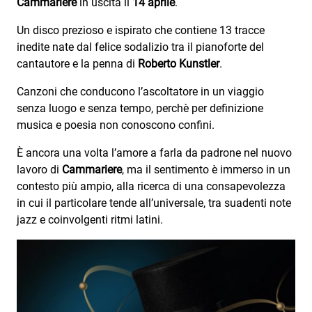
Cammariere
in uscita il
14 aprile
.
Subasio Collection
Un disco prezioso e ispirato che contiene 13 tracce
Subasio Per Un’Ora D’Amore
inedite nate dal felice sodalizio tra il pianoforte del
Video
cantautore e la penna di
Roberto Kunstler
.
Foto
Canzoni che conducono l’ascoltatore in un viaggio
senza luogo e senza tempo, perchè per definizione
Speciali
musica e poesia non conoscono confini.
Oroscopo
È ancora una volta l’amore a farla da padrone nel nuovo
lavoro di
Cammariere
, ma il sentimento è immerso in un
Radio Subasio Music Club
contesto più ampio, alla ricerca di una consapevolezza
Sanremo 2026
in cui il particolare tende all’universale, tra suadenti note
jazz e coinvolgenti ritmi latini.
News
Musica
Cultura