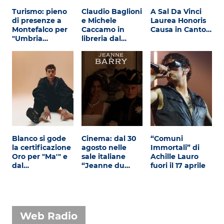
Turismo: pieno
Claudio Baglioni
A Sal Da Vinci
di presenze a
e Michele
Laurea Honoris
Montefalco per
Caccamo in
Causa in Canto…
"Umbria…
libreria dal…
Blanco si gode
Cinema: dal 30
“Comuni
la certificazione
agosto nelle
Immortali” di
Oro per "Ma'" e
sale italiane
Achille Lauro
dal…
“Jeanne du…
fuori il 17 aprile
Web Radio