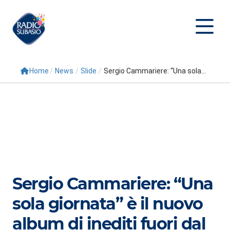
Home
/
News
/
Slide
/
Sergio Cammariere: “Una sola...
Cerca
Home
Radio
Palinsesto
Programmi
Sergio Cammariere: “Una
Conduttori
sola giornata” è il nuovo
Repliche
album di inediti fuori dal