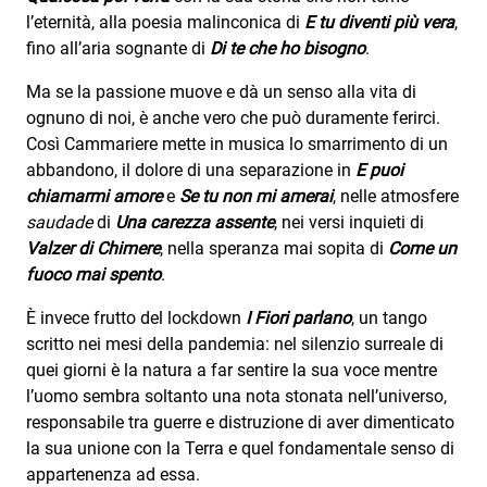
l’eternità, alla poesia malinconica di
E tu diventi più vera
,
fino all’aria sognante di
Di te che ho bisogno
.
Ma se la passione muove e dà un senso alla vita di
ognuno di noi, è anche vero che può duramente ferirci.
Così Cammariere mette in musica lo smarrimento di un
abbandono, il dolore di una separazione in
E puoi
chiamarmi amore
e
Se tu non mi amerai
, nelle atmosfere
saudade
di
Una carezza assente
, nei versi inquieti di
Valzer di Chimere
, nella speranza mai sopita di
Come un
fuoco mai spento
.
È invece frutto del lockdown
I Fiori parlano
, un tango
scritto nei mesi della pandemia: nel silenzio surreale di
quei giorni è la natura a far sentire la sua voce mentre
l’uomo sembra soltanto una nota stonata nell’universo,
responsabile tra guerre e distruzione di aver dimenticato
la sua unione con la Terra e quel fondamentale senso di
appartenenza ad essa.