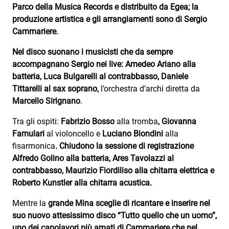
Parco della Musica Records e distribuito da Egea; la
produzione artistica e gli arrangiamenti sono di Sergio
Cammariere.
Nel disco suonano i musicisti che da sempre
accompagnano Sergio nei live: Amedeo Ariano alla
batteria, Luca Bulgarelli al contrabbasso, Daniele
Tittarelli al sax soprano,
l’orchestra d’archi diretta da
Marcello Sirignano
.
Tra gli ospiti:
Fabrizio Bosso
alla tromba
, Giovanna
Famulari
al violoncello e
Luciano Biondini
alla
fisarmonica
. Chiudono la sessione di registrazione
Alfredo Golino alla batteria, Ares Tavolazzi al
contrabbasso, Maurizio Fiordiliso alla chitarra elettrica e
Roberto Kunstler alla chitarra acustica.
Mentre la
grande Mina sceglie di ricantare e inserire nel
suo nuovo attesissimo disco “Tutto quello che un uomo”,
uno dei capolavori più amati di Cammariere che nel