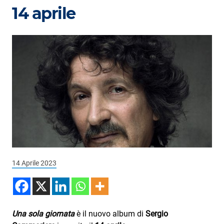
Podcast
14 aprile
3xTe
Interviste
Playlist
Novità
Subasio Playlist
Web Radio
Radio Subasio
14 Aprile 2023
Radio Subasio +
Radio Subasio Disco Club
Radio Suby
Una sola giornata
è il nuovo album di
Sergio