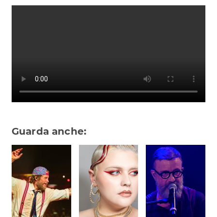
Subasio Collection
Subasio Per Un’Ora D’Amore
Video
Foto
Speciali
Oroscopo
Radio Subasio Music Club
Guarda anche:
Sanremo 2026
News
Musica
Cultura