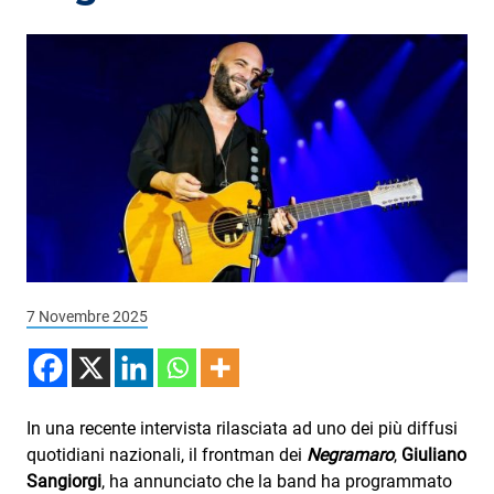
Podcast
3xTe
Interviste
Playlist
Novità
Subasio Playlist
Web Radio
Radio Subasio
7 Novembre 2025
Radio Subasio +
Radio Subasio Disco Club
In una recente intervista rilasciata ad uno dei più diffusi
Radio Suby
quotidiani nazionali, il frontman dei
Negramaro
,
Giuliano
Sangiorgi
, ha annunciato che la band ha programmato