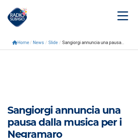
Home
/
News
/
Slide
/
Sangiorgi annuncia una pausa...
Cerca
Home
Radio
Palinsesto
Programmi
Sangiorgi annuncia una
Conduttori
pausa dalla musica per i
Repliche
Negramaro