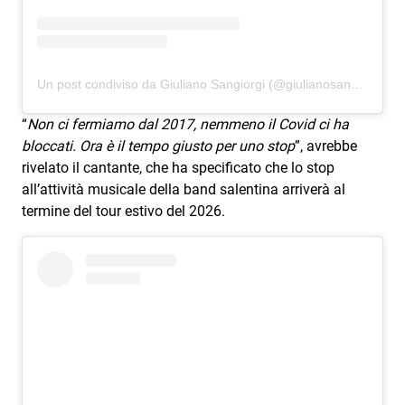
Attualità
Costume
Extra
Un post condiviso da Giuliano Sangiorgi (@giulianosangiorgi_official)
Eventi
“
Non ci fermiamo dal 2017, nemmeno il Covid ci ha
bloccati. Ora è il tempo giusto per uno stop
”, avrebbe
rivelato il cantante, che ha specificato che lo stop
all’attività musicale della band salentina arriverà al
termine del tour estivo del 2026.