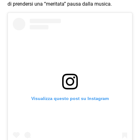
Subasio Collection
di prendersi una “meritata” pausa dalla musica.
Subasio Per Un’Ora D’Amore
Video
Foto
Speciali
Oroscopo
Radio Subasio Music Club
Sanremo 2026
Visualizza questo post su Instagram
News
Musica
Cultura