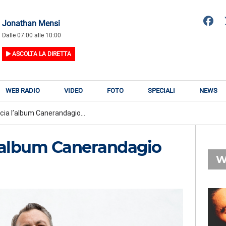
Jonathan Mensi
Dalle 07:00 alle 10:00
ASCOLTA LA DIRETTA
WEB RADIO
VIDEO
FOTO
SPECIALI
NEWS
ia l’album Canerandagio...
l’album Canerandagio
W
RADIO SUBASIO
RY
TIZIANO FERRO
n
Addio Mio Amore