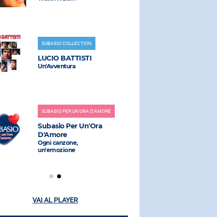
SUBASIO COLLECTION
RADIO SUBAS
LUCIO BATTISTI
BRUNO M
Un'Avventura
Grenade
SUBASIO PER UN'ORA D'AMORE
RADIO SUBAS
Subasio Per Un'Ora
DJ SAMM
D'Amore
The Boys O
Ogni canzone,
un'emozione
VAI AL PLAYER