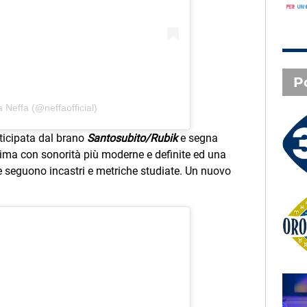
P
 Neffa (@neffaofficial)
3 X TE - 08-08-2026
ticipata dal brano
Santosubito/Rubik
e segna
Le canzoni della tua vita -
prima con sonorità più moderne e definite ed una
Francesco - Pontassieve (FI)
ole seguono incastri e metriche studiate. Un nuovo
Oroscopo
SAL DA VINCI - Radio