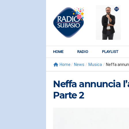
HOME
RADIO
PLAYLIST
Home
/
News
/
Musica
/
Neffa annunc
Neffa annuncia 
Parte 2
RADIO SUBY
KATY PER
Watch It Bur