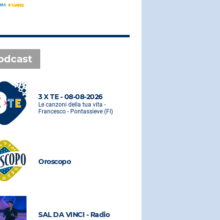
odcast
3 X TE - 08-08-2026
3 X TE - 0
Le canzoni della tua vita -
Le canzoni de
Francesco - Pontassieve (FI)
Francesco - 
Oroscopo
Oroscopo
SAL DA VINCI - Radio
SAL DA VI