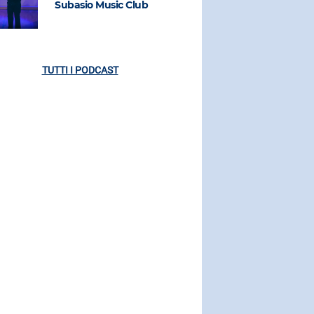
Subasio Music Club
Subasio M
TUTTI I PODCAST