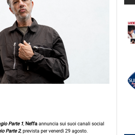
LECTION
RADIO SUBASIO +
TISTI
BRUNO MARS
a
Grenade
UN'ORA D'AMORE
RADIO SUBASIO DISCO CLUB
r Un'Ora
DJ SAMMY
The Boys Of Summer
e,
e
gio Parte 1
,
Neffa
annuncia sui suoi canali social
o Parte 2
, prevista per venerdì 29 agosto.