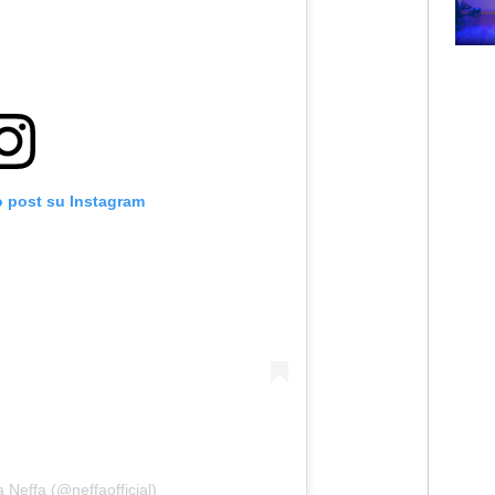
Subasio Music Club
o post su Instagram
 Neffa (@neffaofficial)