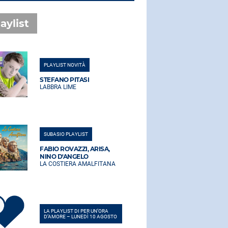
aylist
PLAYLIST NOVITÀ
PLAYLIST NO
STEFANO PITASI
STEFANO PI
LABBRA LIME
LABBRA LIM
SUBASIO PLAYLIST
SUBASIO PLA
FABIO ROVAZZI, ARISA,
FABIO ROVA
NINO D'ANGELO
NINO D'AN
LA COSTIERA AMALFITANA
LA COSTIER
LA PLAYLIST DI PER UN’ORA
LA PLAYLIST 
D’AMORE – LUNEDÌ 10 AGOSTO
D’AMORE – L