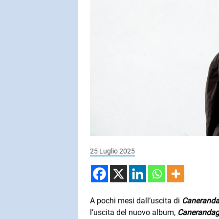
SUBASIO COL
LUCIO BAT
Un'Avventur
SUBASIO PER 
Subasio Pe
D'Amore
Ogni canzon
25 Luglio 2025
un'emozion
A pochi mesi dall’uscita di
Caneranda
l’uscita del nuovo album,
Canerandagi