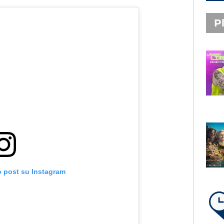
Pl
PLAYLIST NOVITÀ
STEFANO PITASI
LABBRA LIME
SUBASIO PLAYLIST
FABIO ROVAZZI, ARISA,
NINO D'ANGELO
LA COSTIERA AMALFITANA
o post su Instagram
LA PLAYLIST DI PER UN’ORA
D’AMORE – LUNEDÌ 10 AGOSTO