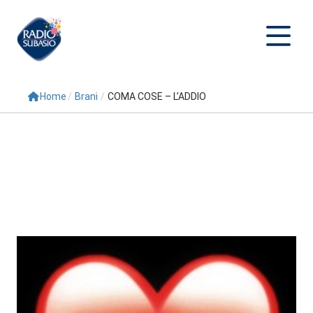
Home
/
Brani
/
COMA COSE – L’ADDIO
Cerca
Home
Radio
Palinsesto
Programmi
Conduttori
Repliche