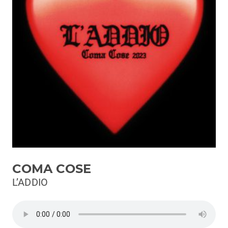
Podcast
3xTe
Interviste
Playlist
Novità
Subasio Playlist
Web Radio
Radio Subasio
COMA COSE
Radio Subasio +
L’ADDIO
Radio Subasio Disco Club
Radio Suby