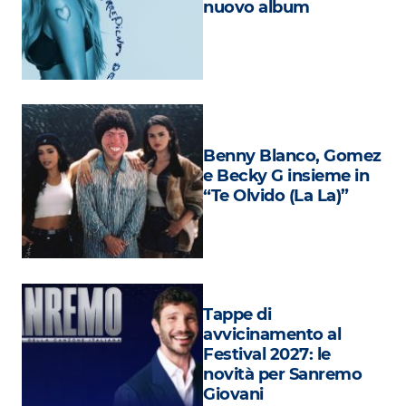
nuovo album
Attualità
Costume
Extra
Eventi
Benny Blanco, Gomez
e Becky G insieme in
“Te Olvido (La La)”
Tappe di
avvicinamento al
Festival 2027: le
novità per Sanremo
Giovani