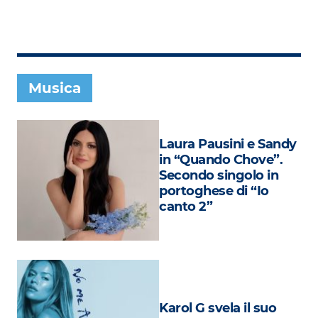
Subasio Collection
Subasio Per Un’Ora D’Amore
Video
Musica
Foto
Speciali
Laura Pausini e Sandy
Oroscopo
in “Quando Chove”.
Secondo singolo in
Radio Subasio Music Club
portoghese di “Io
canto 2”
Sanremo 2026
News
Musica
Cultura
Karol G svela il suo