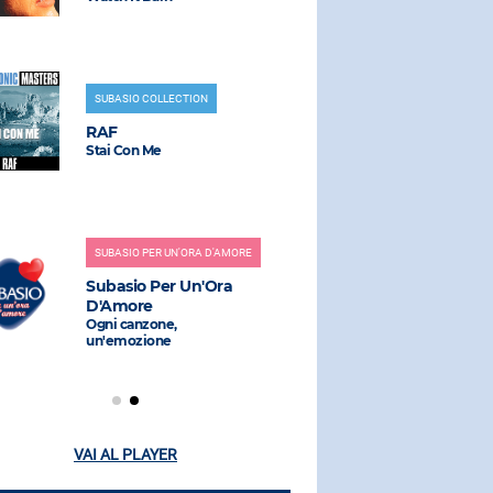
SUBASIO COLLECTION
RADIO SUBAS
RAF
J AX
Stai Con Me
Hippy Ya Yo
No)
SUBASIO PER UN'ORA D'AMORE
RADIO SUBAS
Subasio Per Un'Ora
DELEGAT
D'Amore
You And I
Ogni canzone,
un'emozione
VAI AL PLAYER