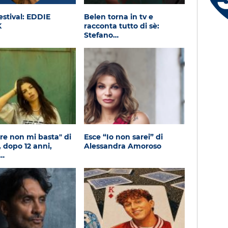
Serena - Orbetello (GR)
estival: EDDIE
Belen torna in tv e
K
racconta tutto di sè:
Stefano…
re non mi basta" di
Esce “Io non sarei” di
dopo 12 anni,
Alessandra Amoroso
a…