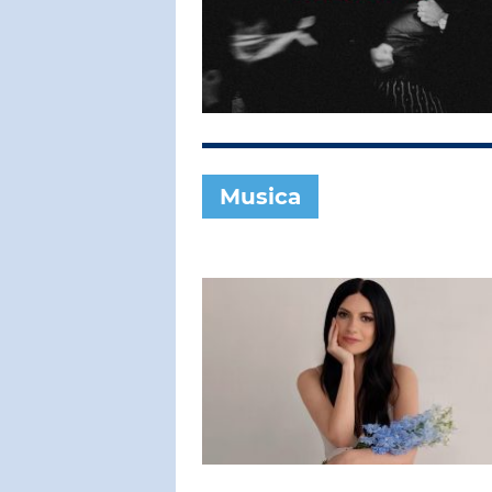
SUBASIO COL
RAF
Stai Con Me
Musica
SUBASIO PER 
Subasio Pe
D'Amore
Ogni canzon
un'emozion