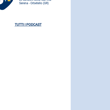
Serena - Orbetello (GR)
Serena - Orbe
TUTTI I PODCAST