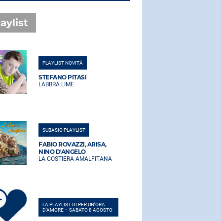
aylist
PLAYLIST NOVITÀ
PLAYLIST NO
STEFANO PITASI
STEFANO PI
LABBRA LIME
LABBRA LIM
SUBASIO PLAYLIST
SUBASIO PLA
FABIO ROVAZZI, ARISA,
FABIO ROVA
NINO D'ANGELO
NINO D'AN
LA COSTIERA AMALFITANA
LA COSTIER
LA PLAYLIST DI PER UN’ORA
LA PLAYLIST 
D’AMORE – SABATO 8 AGOSTO
D’AMORE – 