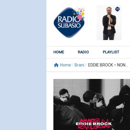
HOME
RADIO
PLAYLIST
Home
/
Brani
/
EDDIE BROCK – NON...
RADIO SUBY
KATY PER
Watch It Bur