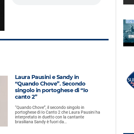
LECTION
RADIO SUBASIO +
J AX
Hippy Ya Yo (Però Anche
No)
UN'ORA D'AMORE
RADIO SUBASIO DISCO CLUB
Laura Pausini e Sandy in
r Un'Ora
DELEGATION
“Quando Chove”. Secondo
You And I
e,
singolo in portoghese di “Io
e
canto 2”
“Quando Chove”, il secondo singolo in
portoghese di Io Canto 2 che Laura Pausini ha
interpretato in duetto con la cantante
brasiliana Sandy è fuori da…