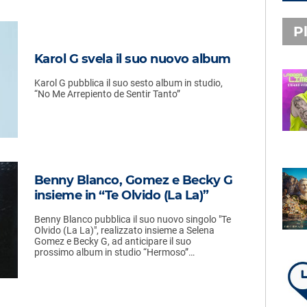
Pl
Karol G svela il suo nuovo album
Karol G pubblica il suo sesto album in studio,
PLAYLIST NOVITÀ
“No Me Arrepiento de Sentir Tanto”
STEFANO PITASI
LABBRA LIME
Benny Blanco, Gomez e Becky G
SUBASIO PLAYLIST
insieme in “Te Olvido (La La)”
FABIO ROVAZZI, ARISA,
NINO D'ANGELO
Benny Blanco pubblica il suo nuovo singolo "Te
LA COSTIERA AMALFITANA
Olvido (La La)", realizzato insieme a Selena
Gomez e Becky G, ad anticipare il suo
prossimo album in studio “Hermoso”…
LA PLAYLIST DI PER UN’ORA
D’AMORE – SABATO 8 AGOSTO