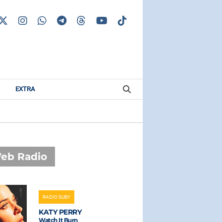
EXTRA
eb Radio
RADIO SUBY
RADIO SUBAS
KATY PERRY
PIERO PE
Watch It Burn
Gigante