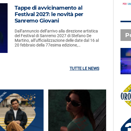
Tappe di avvicinamento al
Festival 2027: le novità per
Sanremo Giovani
Dall’annuncio dell’arrivo alla direzione artistica
P
del Festival di Sanremo 2027 di Stefano De
Martino, all’ufficializzazione delle date dal 16 al
20 febbraio della 77esima edizione,…
SAL DA VINCI - Radio
Subasio Music Club
TUTTE LE NEWS
Oroscopo
3 X TE - 07-08-2026
Le canzoni della tua vita -