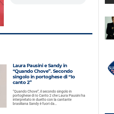
LECTION
RADIO SUBASIO +
HN
STEVIE WONDER
As
UN'ORA D'AMORE
RADIO SUBASIO DISCO CLUB
Laura Pausini e Sandy in
r Un'Ora
FREEMASONS
“Quando Chove”. Secondo
Love On My Mind
e,
singolo in portoghese di “Io
e
canto 2”
“Quando Chove”, il secondo singolo in
portoghese di Io Canto 2 che Laura Pausini ha
interpretato in duetto con la cantante
brasiliana Sandy è fuori da…