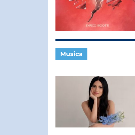
SUBASIO COL
ELTON JO
Blue Eyes
Musica
SUBASIO PER 
Subasio Pe
D'Amore
Ogni canzon
un'emozion