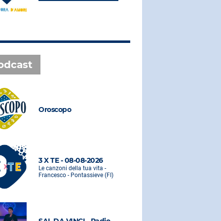
odcast
Oroscopo
Oroscopo
3 X TE - 08-08-2026
3 X TE - 0
Le canzoni della tua vita -
Le canzoni de
Francesco - Pontassieve (FI)
Francesco - 
SAL DA VINCI - Radio
SAL DA VI