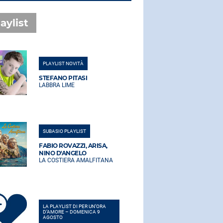
aylist
PLAYLIST NOVITÀ
PLAYLIST NO
STEFANO PITASI
STEFANO PI
LABBRA LIME
LABBRA LIM
SUBASIO PLAYLIST
SUBASIO PLA
FABIO ROVAZZI, ARISA,
FABIO ROVA
NINO D'ANGELO
NINO D'AN
LA COSTIERA AMALFITANA
LA COSTIER
LA PLAYLIST DI PER UN’ORA
LA PLAYLIST 
D’AMORE – DOMENICA 9
D’AMORE – 
AGOSTO
AGOSTO