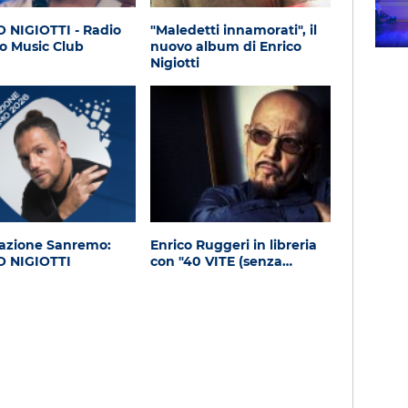
Subasio Music Club
 NIGIOTTI - Radio
"Maledetti innamorati", il
o Music Club
nuovo album di Enrico
Nigiotti
azione Sanremo:
Enrico Ruggeri in libreria
O NIGIOTTI
con "40 VITE (senza…