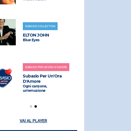
SUBASIO COLLECTION
RADIO SUBAS
ELTON JOHN
STEVIE 
Blue Eyes
As
SUBASIO PER UN'ORA D'AMORE
RADIO SUBAS
Subasio Per Un'Ora
FREEMAS
D'Amore
Love On My
Ogni canzone,
un'emozione
VAI AL PLAYER