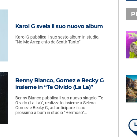
Pl
Karol G svela il suo nuovo album
Karol G pubblica il suo sesto album in studio,
PLAYLIST NOVITÀ
“No Me Arrepiento de Sentir Tanto”
STEFANO PITASI
LABBRA LIME
Benny Blanco, Gomez e Becky G
SUBASIO PLAYLIST
insieme in “Te Olvido (La La)”
FABIO ROVAZZI, ARISA,
NINO D'ANGELO
Benny Blanco pubblica il suo nuovo singolo "Te
LA COSTIERA AMALFITANA
Olvido (La La)", realizzato insieme a Selena
Gomez e Becky G, ad anticipare il suo
prossimo album in studio “Hermoso”…
LA PLAYLIST DI PER UN’ORA
D’AMORE – DOMENICA 9
AGOSTO