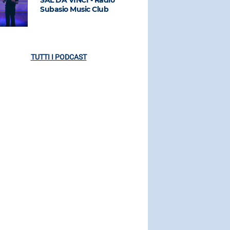
Subasio Music Club
Subasio M
TUTTI I PODCAST