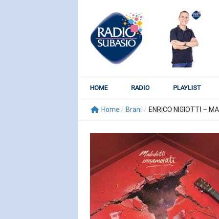
HOME
RADIO
PLAYLIST
Home
/
Brani
/
ENRICO NIGIOTTI – MA
RADIO SUBY
KATY PER
Watch It Bur