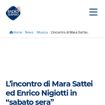
Home
/
News
/
Musica
/
L’incontro di Mara Sattei...
Cerca
Home
Radio
Palinsesto
Programmi
L’incontro di Mara Sattei
Conduttori
ed Enrico Nigiotti in
Repliche
“sabato sera”