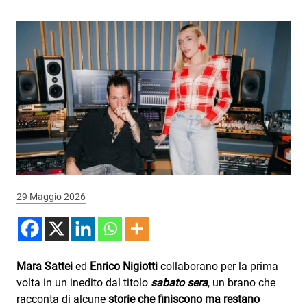
Podcast
3xTe
Interviste
Playlist
Novità
Subasio Playlist
Web Radio
Radio Subasio
29 Maggio 2026
Radio Subasio +
Radio Subasio Disco Club
Mara Sattei
ed
Enrico Nigiotti
collaborano per la prima
Radio Suby
volta in un inedito dal titolo
sabato sera
, un brano che
racconta di alcune
storie che finiscono ma restano