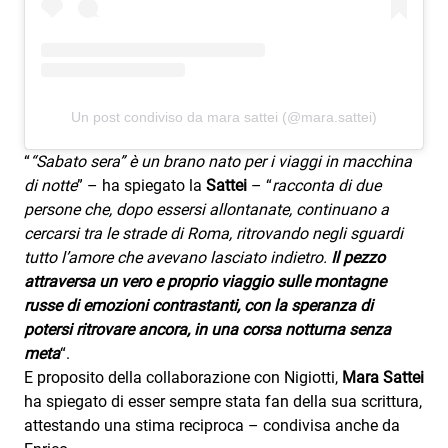
Attualità
Costume
Extra
Un post condiviso da mara sattei (@mara.sattei)
Eventi
“
“Sabato sera” è un brano nato per i viaggi in macchina
di notte
” – ha spiegato la
Sattei
– “
racconta di due
persone che, dopo essersi allontanate, continuano a
cercarsi tra le strade di Roma, ritrovando negli sguardi
tutto l’amore che avevano lasciato indietro.
Il pezzo
attraversa un vero e proprio viaggio sulle montagne
russe di emozioni contrastanti, con la speranza di
potersi ritrovare ancora, in una corsa notturna senza
meta
“.
E proposito della collaborazione con Nigiotti,
Mara Sattei
ha spiegato di esser sempre stata fan della sua scrittura,
attestando una stima reciproca – condivisa anche da