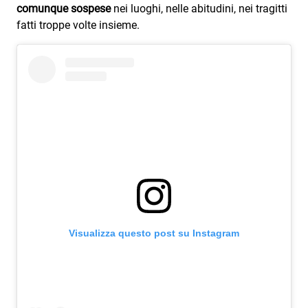
Subasio Collection
comunque sospese
nei luoghi, nelle abitudini, nei tragitti
fatti troppe volte insieme.
Subasio Per Un’Ora D’Amore
Video
Foto
Speciali
Oroscopo
Radio Subasio Music Club
Sanremo 2026
News
Visualizza questo post su Instagram
Musica
Cultura