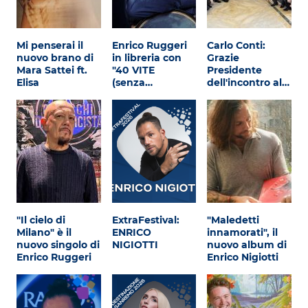
Mi penserai il
Enrico Ruggeri
Carlo Conti:
nuovo brano di
in libreria con
Grazie
Mara Sattei ft.
"40 VITE
Presidente
Elisa
(senza…
dell'incontro al…
"Il cielo di
ExtraFestival:
"Maledetti
Milano" è il
ENRICO
innamorati", il
nuovo singolo di
NIGIOTTI
nuovo album di
Enrico Ruggeri
Enrico Nigiotti