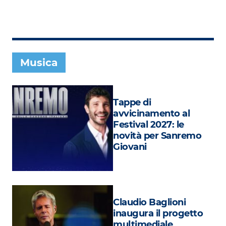
Subasio Collection
Subasio Per Un’Ora D’Amore
Video
Musica
Foto
Speciali
Tappe di
Oroscopo
avvicinamento al
Festival 2027: le
Radio Subasio Music Club
novità per Sanremo
Giovani
Sanremo 2026
News
Musica
Claudio Baglioni
Cultura
inaugura il progetto
multimediale