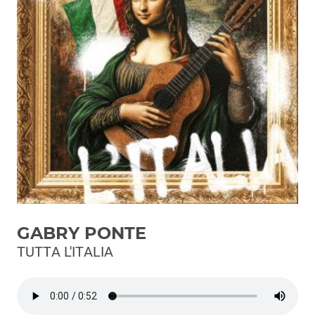
Podcast
3xTe
Interviste
Playlist
Novità
Subasio Playlist
Web Radio
Radio Subasio
GABRY PONTE
Radio Subasio +
TUTTA L'ITALIA
Radio Subasio Disco Club
Radio Suby