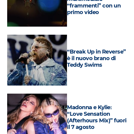
Attualità
“frammenti” con un
primo video
Costume
Extra
Eventi
“Break Up in Reverse”
è il nuovo brano di
Teddy Swims
Madonna e Kylie:
“Love Sensation
(Afterhours Mix)” fuori
il 7 agosto