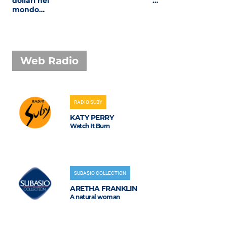
dollari nel
…
mondo…
Web Radio
RADIO SUBY
KATY PERRY
Watch It Burn
SUBASIO COLLECTION
ARETHA FRANKLIN
A natural woman