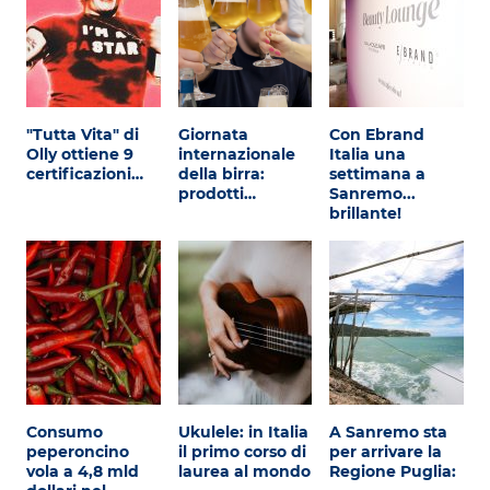
"Tutta Vita" di
Giornata
Con Ebrand
Olly ottiene 9
internazionale
Italia una
certificazioni…
della birra:
settimana a
prodotti…
Sanremo...
brillante!
Consumo
Ukulele: in Italia
A Sanremo sta
peperoncino
il primo corso di
per arrivare la
vola a 4,8 mld
laurea al mondo
Regione Puglia: