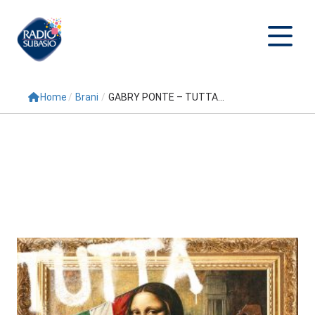
Home
/
Brani
/
GABRY PONTE – TUTTA...
Cerca
Home
Radio
Palinsesto
Programmi
Conduttori
Repliche