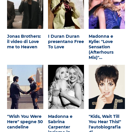
Jonas Brothers:
I Duran Duran
Madonna e
il video di Love
presentano Free
Kylie: "Love
me to Heaven
To Love
Sensation
(Afterhours
Mix)"…
"Wish You Were
Madonna e
"Kids, Wait Till
Here" spegne 50
Sabrina
You Hear This!"
candeline
Carpenter
l'autobiografia