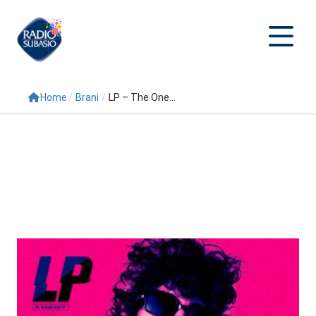
Home
/
Brani
/
LP – The One...
Cerca
Home
Radio
Palinsesto
Programmi
Conduttori
Repliche