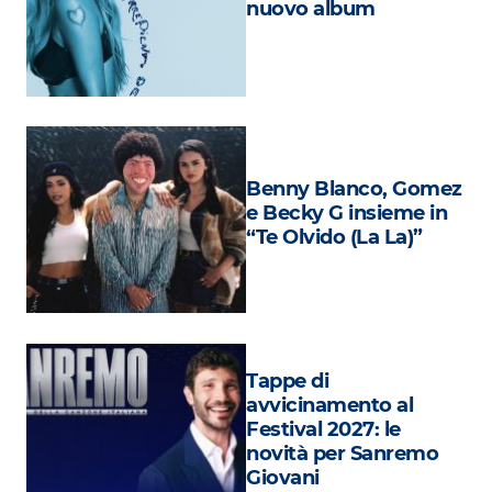
nuovo album
Attualità
Costume
Extra
Eventi
Benny Blanco, Gomez
e Becky G insieme in
“Te Olvido (La La)”
Tappe di
avvicinamento al
Festival 2027: le
novità per Sanremo
Giovani