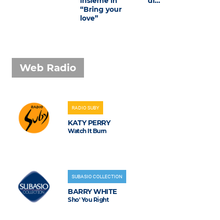
insieme in
di…
“Bring your
love”
Web Radio
RADIO SUBY
KATY PERRY
Watch It Burn
SUBASIO COLLECTION
BARRY WHITE
Sho' You Right