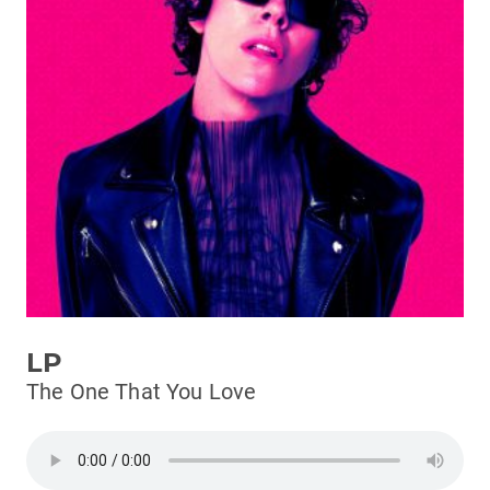
Podcast
3xTe
Interviste
Playlist
Novità
Subasio Playlist
Web Radio
Radio Subasio
LP
Radio Subasio +
The One That You Love
Radio Subasio Disco Club
Radio Suby