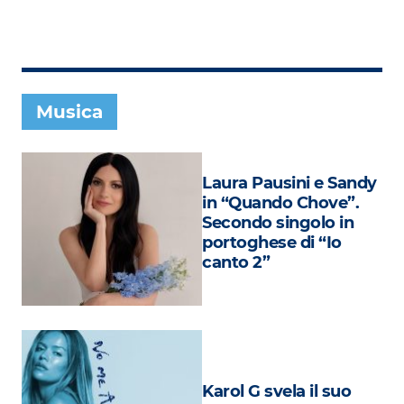
Subasio Collection
Subasio Per Un’Ora D’Amore
Video
Musica
Foto
Speciali
Laura Pausini e Sandy
Oroscopo
in “Quando Chove”.
Secondo singolo in
Radio Subasio Music Club
portoghese di “Io
canto 2”
Sanremo 2026
News
Musica
Cultura
Karol G svela il suo