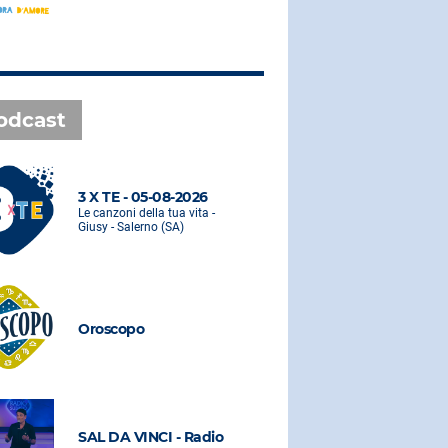
odcast
3 X TE - 05-08-2026
3 X TE - 0
Le canzoni della tua vita -
Le canzoni de
Giusy - Salerno (SA)
Giusy - Saler
Oroscopo
Oroscopo
SAL DA VINCI - Radio
SAL DA VI