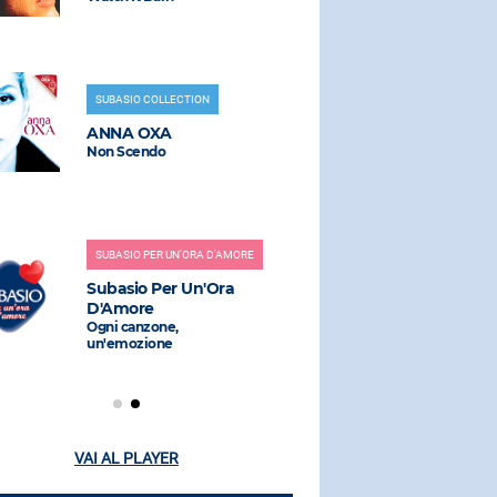
SUBASIO COLLECTION
RADIO SUBAS
ANNA OXA
TOM ODE
Non Scendo
Another Lo
SUBASIO PER UN'ORA D'AMORE
RADIO SUBAS
Subasio Per Un'Ora
ELODIE
D'Amore
Black Nirva
Ferretti Re
Ogni canzone,
un'emozione
VAI AL PLAYER