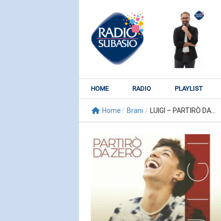
HOME
RADIO
PLAYLIST
Home
/
Brani
/
LUIGI – PARTIRÒ DA...
RADIO SUBY
KATY PER
Watch It Bur