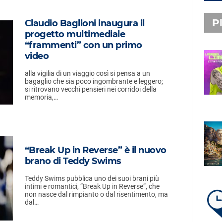
Pl
Claudio Baglioni inaugura il
progetto multimediale
“frammenti” con un primo
video
PLAYLIST NOVITÀ
alla vigilia di un viaggio così si pensa a un
STEFANO PITASI
bagaglio che sia poco ingombrante e leggero;
LABBRA LIME
si ritrovano vecchi pensieri nei corridoi della
memoria,…
SUBASIO PLAYLIST
FABIO ROVAZZI, ARISA,
“Break Up in Reverse” è il nuovo
NINO D'ANGELO
brano di Teddy Swims
LA COSTIERA AMALFITANA
Teddy Swims pubblica uno dei suoi brani più
intimi e romantici, “Break Up in Reverse”, che
non nasce dal rimpianto o dal risentimento, ma
dal…
LA PLAYLIST DI PER UN’ORA
D’AMORE – GIOVEDÌ 6 AGOSTO