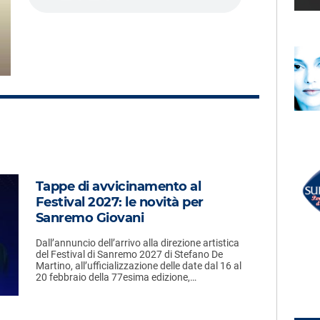
LECTION
RADIO SUBASIO +
A
TOM ODELL
Another Love
UN'ORA D'AMORE
RADIO SUBASIO DISCO CLUB
Tappe di avvicinamento al
r Un'Ora
ELODIE
Black Nirvana (federico
Festival 2027: le novità per
Ferretti Remix)
e,
Sanremo Giovani
e
Dall’annuncio dell’arrivo alla direzione artistica
del Festival di Sanremo 2027 di Stefano De
Martino, all’ufficializzazione delle date dal 16 al
20 febbraio della 77esima edizione,…