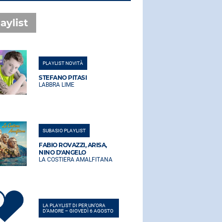
aylist
PLAYLIST NOVITÀ
PLAYLIST NO
STEFANO PITASI
STEFANO PI
LABBRA LIME
LABBRA LIM
SUBASIO PLAYLIST
SUBASIO PLA
FABIO ROVAZZI, ARISA,
FABIO ROVA
NINO D'ANGELO
NINO D'AN
LA COSTIERA AMALFITANA
LA COSTIER
LA PLAYLIST DI PER UN’ORA
LA PLAYLIST 
D’AMORE – GIOVEDÌ 6 AGOSTO
D’AMORE – G