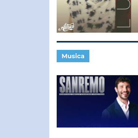
SUBASIO COL
ANNA OX
Non Scendo
Musica
SUBASIO PER 
Subasio Pe
D'Amore
Ogni canzon
un'emozion