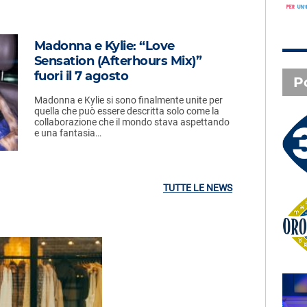
Madonna e Kylie: “Love
Sensation (Afterhours Mix)”
fuori il 7 agosto
P
Madonna e Kylie si sono finalmente unite per
quella che può essere descritta solo come la
collaborazione che il mondo stava aspettando
e una fantasia…
3 X TE - 05-08-2026
Le canzoni della tua vita -
Giusy - Salerno (SA)
TUTTE LE NEWS
Oroscopo
SAL DA VINCI - Radio