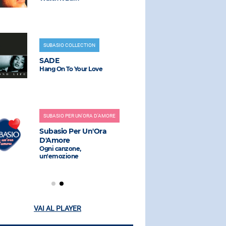
SUBASIO COLLECTION
RADIO SUBAS
SADE
GISÈLE
Hang On To Your Love
Dimanche Mi
SUBASIO PER UN'ORA D'AMORE
RADIO SUBAS
Subasio Per Un'Ora
STEAM SY
D'Amore
SIGRID
Ogni canzone,
Barraca Dest
un'emozione
VAI AL PLAYER