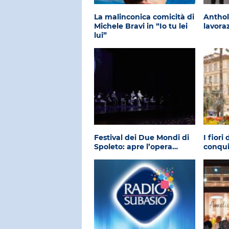
La malinconica comicità di
Anthol
Michele Bravi in “Io tu lei
lavora
lui”
Festival dei Due Mondi di
I fiori
Spoleto: apre l’opera…
conqu