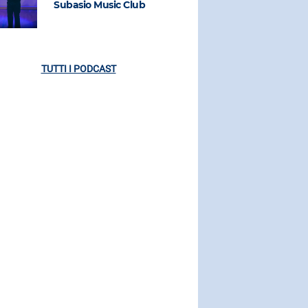
Subasio Music Club
Subasio M
TUTTI I PODCAST