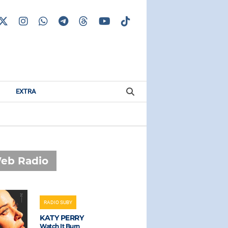
EXTRA
eb Radio
RADIO SUBY
RADIO SUBAS
KATY PERRY
GAIA
Watch It Burn
Bossa Nostr