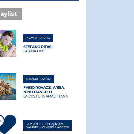
aylist
PLAYLIST NOVITÀ
PLAYLIST NO
STEFANO PITASI
STEFANO PI
LABBRA LIME
LABBRA LIM
SUBASIO PLAYLIST
SUBASIO PLA
FABIO ROVAZZI, ARISA,
FABIO ROVA
NINO D'ANGELO
NINO D'AN
LA COSTIERA AMALFITANA
LA COSTIER
LA PLAYLIST DI PER UN’ORA
LA PLAYLIST 
D’AMORE – VENERDÌ 7 AGOSTO
D’AMORE – V