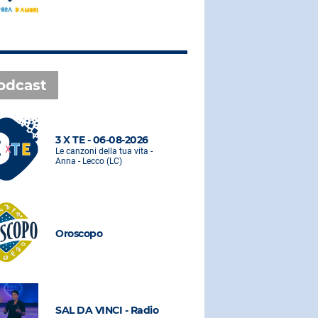
odcast
3 X TE - 06-08-2026
3 X TE - 0
Le canzoni della tua vita -
Le canzoni de
Anna - Lecco (LC)
Anna - Lecco
Oroscopo
Oroscopo
SAL DA VINCI - Radio
SAL DA VI