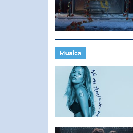
SUBASIO COL
SADE
Hang On To 
Musica
SUBASIO PER 
Subasio Pe
D'Amore
Ogni canzon
un'emozion