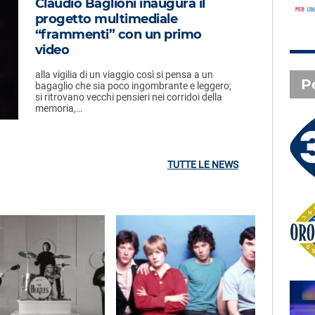
Claudio Baglioni inaugura il
progetto multimediale
“frammenti” con un primo
video
alla vigilia di un viaggio così si pensa a un
P
bagaglio che sia poco ingombrante e leggero;
si ritrovano vecchi pensieri nei corridoi della
memoria,…
3 X TE - 06-08-2026
Le canzoni della tua vita -
Anna - Lecco (LC)
TUTTE LE NEWS
Oroscopo
SAL DA VINCI - Radio