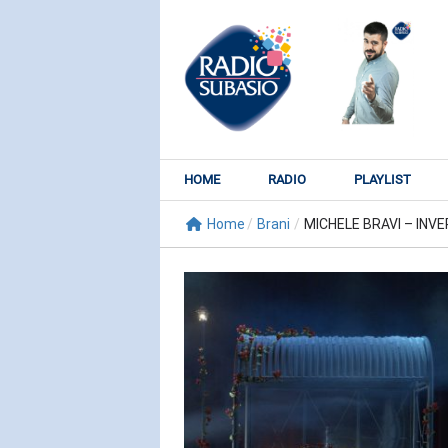
HOME
RADIO
PLAYLIST
Home
/
Brani
/
MICHELE BRAVI – INVER
RADIO SUBY
KATY PER
Watch It Bur