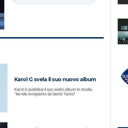
LECTION
RADIO SUBASIO +
GISÈLE
Your Love
Dimanche Midi Pile
UN'ORA D'AMORE
RADIO SUBASIO DISCO CLUB
r Un'Ora
STEAM SYSTEM,
Karol G svela il suo nuovo album
SIGRID
e,
Barraca Destroy (en Directo)
e
Karol G pubblica il suo sesto album in studio,
“No Me Arrepiento de Sentir Tanto”