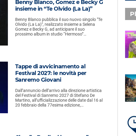
Benny Blanco, Gomez e Becky G
insieme in “Te Olvido (La La)”
Pl
Benny Blanco pubblica il suo nuovo singolo "Te
Olvido (La La)", realizzato insieme a Selena
Gomez e Becky G, ad anticipare il suo
prossimo album in studio “Hermoso”…
PLAYLIST NOVITÀ
STEFANO PITASI
LABBRA LIME
Tappe di avvicinamento al
Festival 2027: le novità per
Sanremo Giovani
SUBASIO PLAYLIST
FABIO ROVAZZI, ARISA,
Dall’annuncio dell’arrivo alla direzione artistica
NINO D'ANGELO
del Festival di Sanremo 2027 di Stefano De
LA COSTIERA AMALFITANA
Martino, all’ufficializzazione delle date dal 16 al
20 febbraio della 77esima edizione,…
LA PLAYLIST DI PER UN’ORA
D’AMORE – VENERDÌ 7 AGOSTO