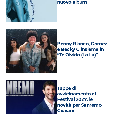
nuovo album
Attualità
Costume
Extra
Eventi
Benny Blanco, Gomez
e Becky G insieme in
“Te Olvido (La La)”
Tappe di
avvicinamento al
Festival 2027: le
novità per Sanremo
Giovani