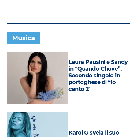
Subasio Collection
Subasio Per Un’Ora D’Amore
Video
Musica
Foto
Speciali
Laura Pausini e Sandy
Oroscopo
in “Quando Chove”.
Secondo singolo in
Radio Subasio Music Club
portoghese di “Io
canto 2”
Sanremo 2026
News
Musica
Cultura
Karol G svela il suo