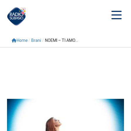
Home
/
Brani
/
NOEMI – TI AMO...
Cerca
Home
Radio
Palinsesto
Programmi
Conduttori
Repliche