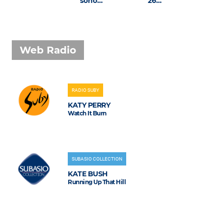
sono…
26…
Web Radio
RADIO SUBY
KATY PERRY
Watch It Burn
SUBASIO COLLECTION
KATE BUSH
Running Up That Hill