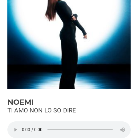
Podcast
3xTe
Interviste
Playlist
Novità
Subasio Playlist
Web Radio
Radio Subasio
NOEMI
Radio Subasio +
TI AMO NON LO SO DIRE
Radio Subasio Disco Club
Radio Suby