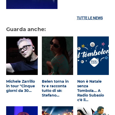
TUTTE LE NEWS
Guarda anche:
Michele Zarrillo
Belen torna in
Non è Natale
in tour "Cinque
tv e racconta
senza
giorni da 30…
tutto di sè:
Tombola... A
Stefano…
Radio Subasio
c'è il…