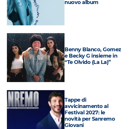
nuovo album
Attualità
Costume
Extra
Eventi
Benny Blanco, Gomez
e Becky G insieme in
“Te Olvido (La La)”
Tappe di
avvicinamento al
Festival 2027: le
novità per Sanremo
Giovani