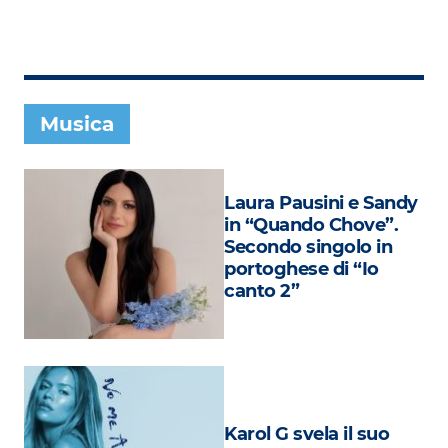
Subasio Collection
Subasio Per Un’Ora D’Amore
Video
Musica
Foto
Speciali
Laura Pausini e Sandy
Oroscopo
in “Quando Chove”.
Secondo singolo in
Radio Subasio Music Club
portoghese di “Io
canto 2”
Sanremo 2026
News
Musica
Cultura
Karol G svela il suo