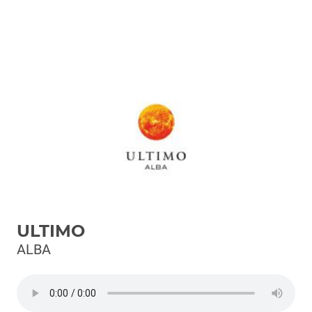
Podcast
3xTe
Interviste
Playlist
Novità
Subasio Playlist
Web Radio
Radio Subasio
ULTIMO
Radio Subasio +
ALBA
Radio Subasio Disco Club
Radio Suby