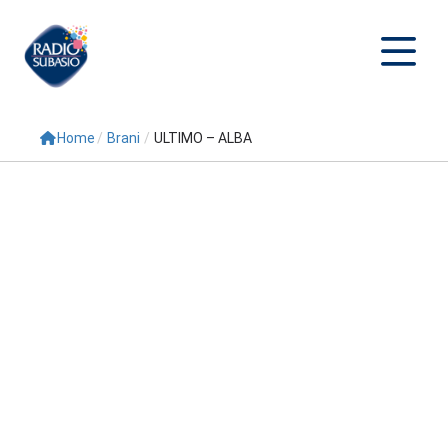
Home
/
Brani
/
ULTIMO – ALBA
Cerca
Home
Radio
Palinsesto
Programmi
Conduttori
Repliche