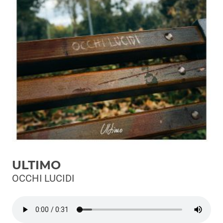
Podcast
3xTe
Interviste
Playlist
Novità
Subasio Playlist
Web Radio
Radio Subasio
ULTIMO
Radio Subasio +
OCCHI LUCIDI
Radio Subasio Disco Club
Radio Suby