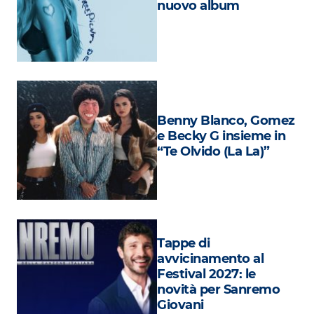
nuovo album
Attualità
Costume
Extra
Eventi
Benny Blanco, Gomez
e Becky G insieme in
“Te Olvido (La La)”
Tappe di
avvicinamento al
Festival 2027: le
novità per Sanremo
Giovani