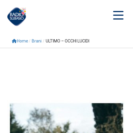
Home
/
Brani
/
ULTIMO – OCCHI LUCIDI
Cerca
Home
Radio
Palinsesto
Programmi
Conduttori
Repliche