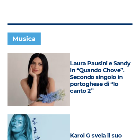
Subasio Collection
Subasio Per Un’Ora D’Amore
Video
Musica
Foto
Speciali
Laura Pausini e Sandy
Oroscopo
in “Quando Chove”.
Secondo singolo in
Radio Subasio Music Club
portoghese di “Io
canto 2”
Sanremo 2026
News
Musica
Cultura
Karol G svela il suo