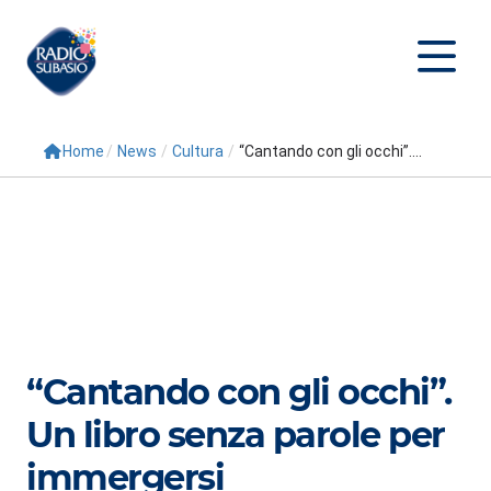
Home
/
News
/
Cultura
/
“Cantando con gli occhi”....
Cerca
Home
Radio
Palinsesto
Programmi
“Cantando con gli occhi”.
Conduttori
Un libro senza parole per
Repliche
immergersi