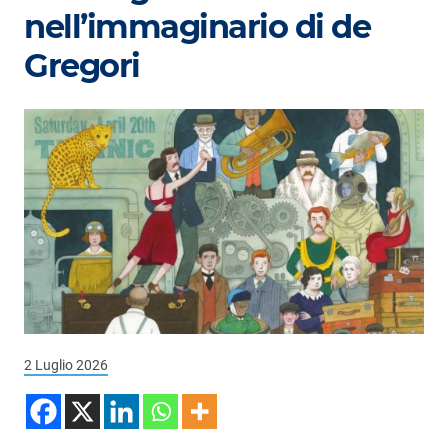
Podcast
nell’immaginario di de
3xTe
Gregori
Interviste
Playlist
Novità
Subasio Playlist
Web Radio
Radio Subasio
Radio Subasio +
2 Luglio 2026
Radio Subasio Disco Club
Radio Suby