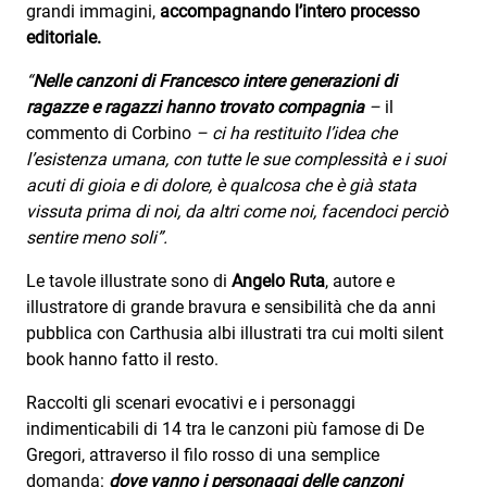
Attualità
grandi immagini,
accompagnando l’intero processo
editoriale.
Costume
“
Nelle canzoni di Francesco intere generazioni di
Extra
ragazze e ragazzi hanno trovato compagnia
–
il
commento di Corbino
– ci ha restituito l’idea che
Eventi
l’esistenza umana, con tutte le sue complessità e i suoi
acuti di gioia e di dolore, è qualcosa che è già stata
vissuta prima di noi, da altri come noi, facendoci perciò
sentire meno soli”.
Le tavole illustrate sono di
Angelo Ruta
, autore e
illustratore di grande bravura e sensibilità che da anni
pubblica con Carthusia albi illustrati tra cui molti silent
book hanno fatto il resto.
Raccolti gli scenari evocativi e i personaggi
indimenticabili di 14 tra le canzoni più famose di De
Gregori, attraverso il filo rosso di una semplice
domanda:
dove vanno i personaggi delle canzoni