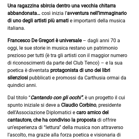
Subasio Collection
Una ragazzina sbircia dentro una vecchia chitarra
abbandonata…
così inizia l’
avventura nell’immaginario
Subasio Per Un’Ora D’Amore
di uno degli artisti più amati
e importanti della musica
Video
italiana.
Foto
Francesco De Gregori
è universale
– dagli anni 70 a
oggi, le sue storie in musica restano un patrimonio
Speciali
prezioso per tutti (è tra gli artisti con il maggior numero
di riconoscimenti da parte del Club Tenco) – e la sua
Oroscopo
poetica è diventata
protagonista di uno dei libri
Radio Subasio Music Club
silenziosi
pubblicati e promossi da Carthusia ormai da
quindici anni.
Sanremo 2026
Dal titolo “
Cantando con gli occhi”
, è un progetto il cui
News
spunto iniziale si deve a
Claudio Corbino
, presidente
dell’Associazione Diplomatici e
caro amico del
Musica
cantautore, che ha condiviso la proposta
di offrire
un’esperienza di “lettura” della musica non attraverso
Cultura
l’ascolto, ma grazie alla forza poetica e visionaria di