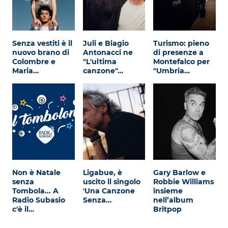
Senza vestiti è il
Juli e Biagio
Turismo: pieno
nuovo brano di
Antonacci ne
di presenze a
Colombre e
"L'ultima
Montefalco per
Maria…
canzone"…
"Umbria…
Non è Natale
Ligabue, è
Gary Barlow e
senza
uscito il singolo
Robbie Williams
Tombola... A
'Una Canzone
insieme
Radio Subasio
Senza…
nell’album
c'è il…
Britpop