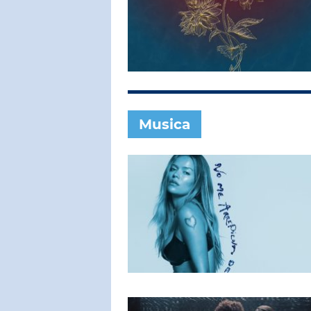
SUBASIO COL
MICHELE 
Una Rosa Bl
Musica
SUBASIO PER 
Subasio Pe
D'Amore
Ogni canzon
un'emozion