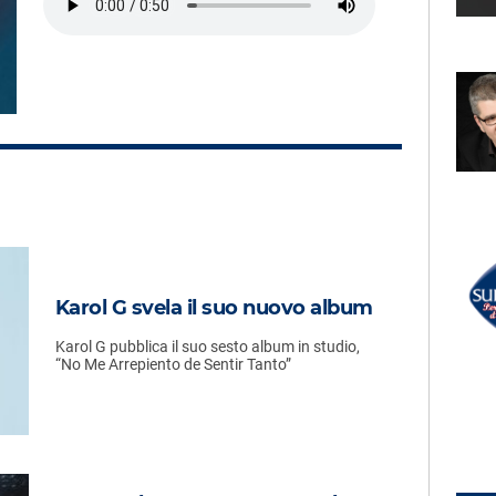
LECTION
RADIO SUBASIO +
ZARRILLO
CLEAN BANDIT
u
Rockbye (feat Sean Paul &
Anne-marie)
UN'ORA D'AMORE
RADIO SUBASIO DISCO CLUB
r Un'Ora
FALCO
Karol G svela il suo nuovo album
Der Kommissar
e,
e
Karol G pubblica il suo sesto album in studio,
“No Me Arrepiento de Sentir Tanto”