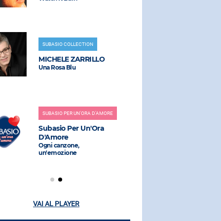
SUBASIO COLLECTION
RADIO SUBAS
MICHELE ZARRILLO
CLEAN B
Una Rosa Blu
Rockbye (fe
Anne-marie
SUBASIO PER UN'ORA D'AMORE
RADIO SUBAS
Subasio Per Un'Ora
FALCO
D'Amore
Der Kommis
Ogni canzone,
un'emozione
VAI AL PLAYER