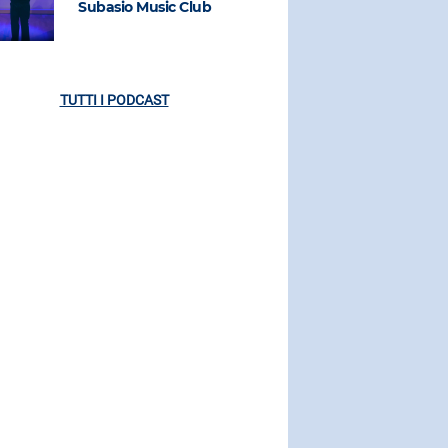
Subasio Music Club
Subasio M
TUTTI I PODCAST