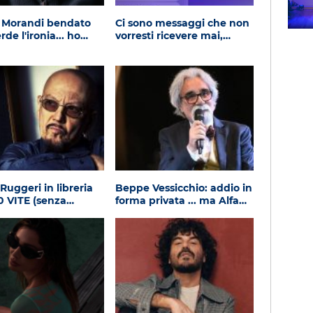
Subasio Music Club
 Morandi bendato
Ci sono messaggi che non
de l'ironia... ho…
vorresti ricevere mai,…
Ruggeri in libreria
Beppe Vessicchio: addio in
0 VITE (senza…
forma privata ... ma Alfa…