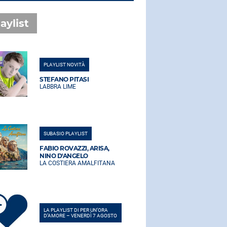
aylist
PLAYLIST NOVITÀ
PLAYLIST NO
STEFANO PITASI
STEFANO PI
LABBRA LIME
LABBRA LIM
SUBASIO PLAYLIST
SUBASIO PLA
FABIO ROVAZZI, ARISA,
FABIO ROVA
NINO D'ANGELO
NINO D'AN
LA COSTIERA AMALFITANA
LA COSTIER
LA PLAYLIST DI PER UN’ORA
LA PLAYLIST 
D’AMORE – VENERDÌ 7 AGOSTO
D’AMORE – V