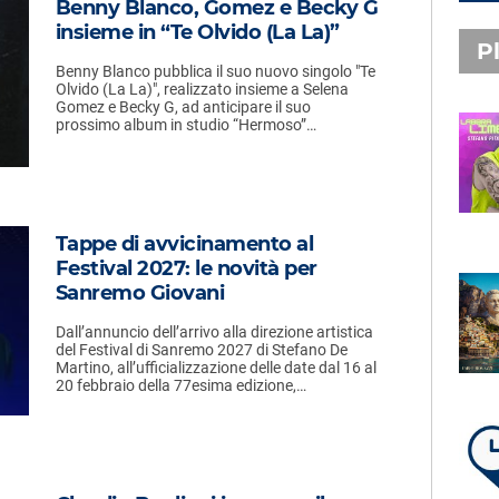
Benny Blanco, Gomez e Becky G
insieme in “Te Olvido (La La)”
Pl
Benny Blanco pubblica il suo nuovo singolo "Te
Olvido (La La)", realizzato insieme a Selena
Gomez e Becky G, ad anticipare il suo
prossimo album in studio “Hermoso”…
PLAYLIST NOVITÀ
STEFANO PITASI
LABBRA LIME
Tappe di avvicinamento al
Festival 2027: le novità per
Sanremo Giovani
SUBASIO PLAYLIST
FABIO ROVAZZI, ARISA,
Dall’annuncio dell’arrivo alla direzione artistica
NINO D'ANGELO
del Festival di Sanremo 2027 di Stefano De
LA COSTIERA AMALFITANA
Martino, all’ufficializzazione delle date dal 16 al
20 febbraio della 77esima edizione,…
LA PLAYLIST DI PER UN’ORA
D’AMORE – VENERDÌ 7 AGOSTO