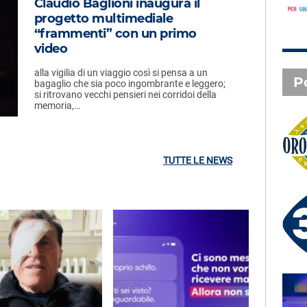
Claudio Baglioni inaugura il
progetto multimediale
“frammenti” con un primo
video
alla vigilia di un viaggio così si pensa a un
P
bagaglio che sia poco ingombrante e leggero;
si ritrovano vecchi pensieri nei corridoi della
memoria,…
Oroscopo
TUTTE LE NEWS
3 X TE - 06-08-2026
Le canzoni della tua vita -
Anna - Lecco (LC)
SAL DA VINCI - Radio