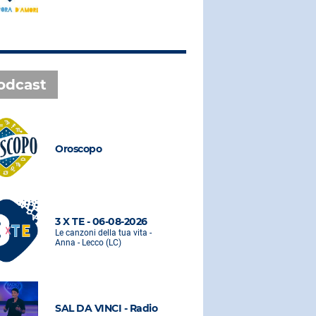
odcast
Oroscopo
Oroscopo
3 X TE - 06-08-2026
3 X TE - 0
Le canzoni della tua vita -
Le canzoni de
Anna - Lecco (LC)
Anna - Lecco
SAL DA VINCI - Radio
SAL DA VI