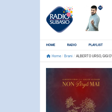
HOME
RADIO
PLAYLIST
Home
/
Brani
/
ALBERTO URSO, GIGI D’
RADIO SUBY
KATY PER
Watch It Bur