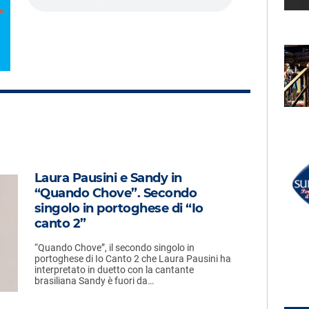
LECTION
RADIO SUBASIO +
NG
THE BAUSA
d
Magnetic
UN'ORA D'AMORE
RADIO SUBASIO DISCO CLUB
Laura Pausini e Sandy in
r Un'Ora
PREZIOSO
“Quando Chove”. Secondo
Tell Me Why
e,
singolo in portoghese di “Io
e
canto 2”
“Quando Chove”, il secondo singolo in
portoghese di Io Canto 2 che Laura Pausini ha
interpretato in duetto con la cantante
brasiliana Sandy è fuori da…