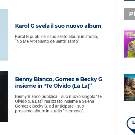
Pl
Karol G svela il suo nuovo album
Karol G pubblica il suo sesto album in studio,
PLAYLIST NOVITÀ
“No Me Arrepiento de Sentir Tanto”
STEFANO PITASI
LABBRA LIME
Benny Blanco, Gomez e Becky G
SUBASIO PLAYLIST
insieme in “Te Olvido (La La)”
FABIO ROVAZZI, ARISA,
NINO D'ANGELO
Benny Blanco pubblica il suo nuovo singolo "Te
LA COSTIERA AMALFITANA
Olvido (La La)", realizzato insieme a Selena
Gomez e Becky G, ad anticipare il suo
prossimo album in studio “Hermoso”…
LA PLAYLIST DI PER UN’ORA
D’AMORE – DOMENICA 9
AGOSTO