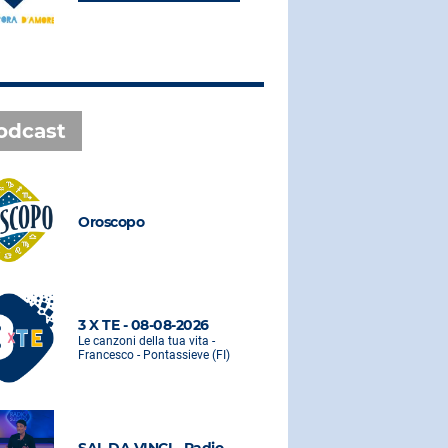
odcast
Oroscopo
Oroscopo
3 X TE - 08-08-2026
3 X TE - 0
Le canzoni della tua vita -
Le canzoni de
Francesco - Pontassieve (FI)
Francesco - 
SAL DA VINCI - Radio
SAL DA VI