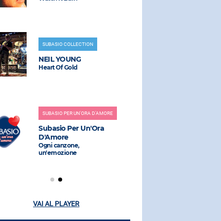
SUBASIO COLLECTION
RADIO SUBAS
NEIL YOUNG
THE BAU
Heart Of Gold
Magnetic
SUBASIO PER UN'ORA D'AMORE
RADIO SUBAS
Subasio Per Un'Ora
PREZIOS
D'Amore
Tell Me Wh
Ogni canzone,
un'emozione
VAI AL PLAYER