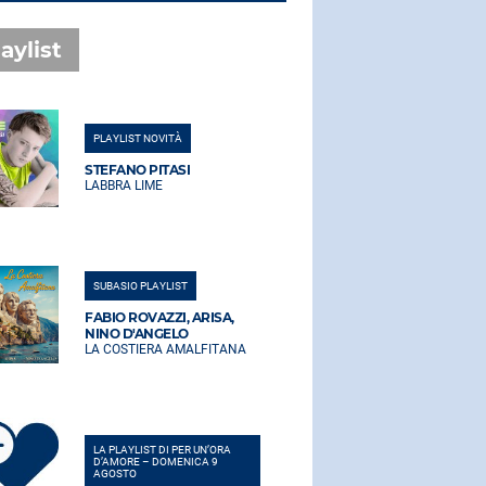
aylist
PLAYLIST NOVITÀ
PLAYLIST NO
STEFANO PITASI
STEFANO PI
LABBRA LIME
LABBRA LIM
SUBASIO PLAYLIST
SUBASIO PLA
FABIO ROVAZZI, ARISA,
FABIO ROVA
NINO D'ANGELO
NINO D'AN
LA COSTIERA AMALFITANA
LA COSTIER
LA PLAYLIST DI PER UN’ORA
LA PLAYLIST 
D’AMORE – DOMENICA 9
D’AMORE – 
AGOSTO
AGOSTO