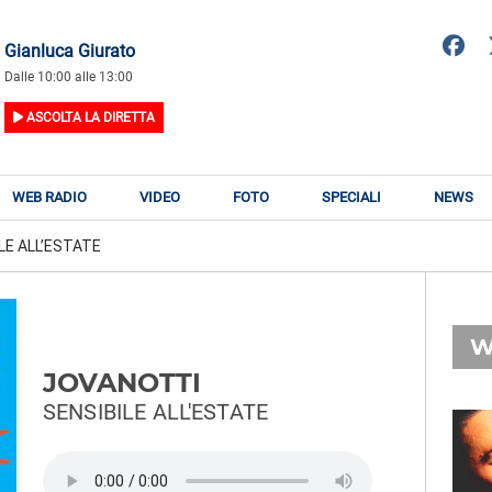
Gianluca Giurato
Dalle 10:00 alle 13:00
ASCOLTA LA DIRETTA
WEB RADIO
VIDEO
FOTO
SPECIALI
NEWS
LE ALL’ESTATE
W
JOVANOTTI
SENSIBILE ALL'ESTATE
RADIO SUBASIO
RY
LEWIS CAPALDI
n
Hold Me While You Wait