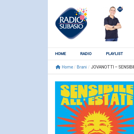
HOME
RADIO
PLAYLIST
Home
/
Brani
/
JOVANOTTI – SENSIBI
RADIO SUBY
KATY PER
Watch It Bur