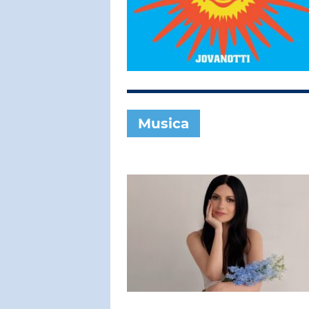
SUBASIO COL
NEIL YOU
Heart Of Gol
Musica
SUBASIO PER 
Subasio Pe
D'Amore
Ogni canzon
un'emozion