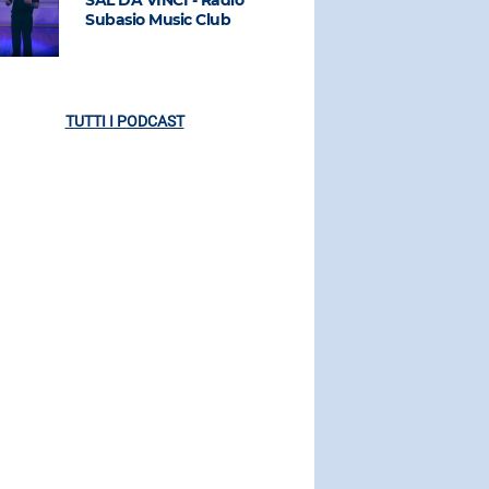
Subasio Music Club
Subasio M
TUTTI I PODCAST